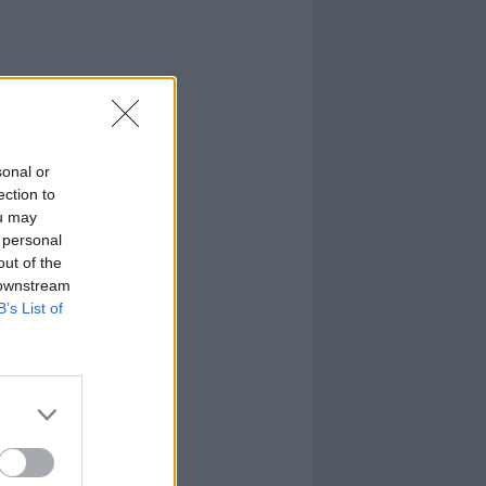
sonal or
ection to
ou may
 personal
out of the
 downstream
B’s List of