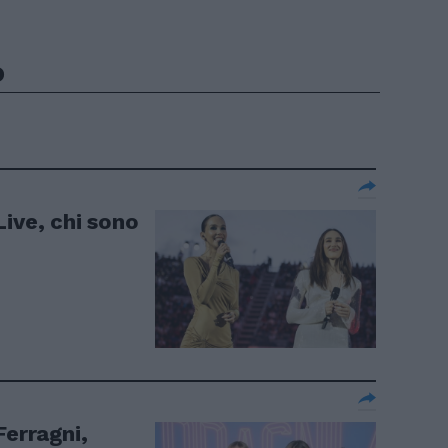
o
ive, chi sono
Ferragni,