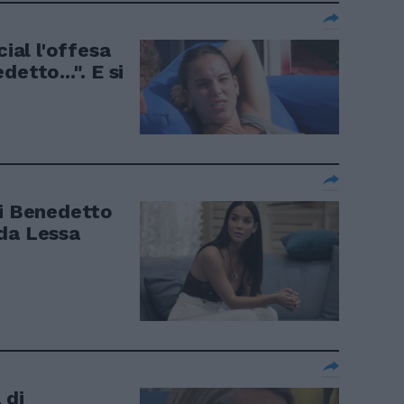
cial l'offesa
etto...". E si
Di Benedetto
da Lessa
 di