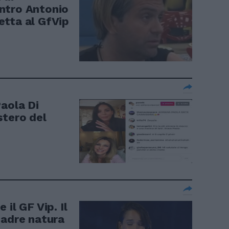
ntro Antonio
etta al GfVip
Paola Di
stero del
il GF Vip. Il
madre natura