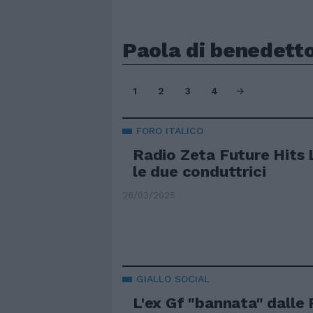
Paola di benedett
1
2
3
4
FORO ITALICO
Radio Zeta Future Hits L
le due conduttrici
26/03/2025
GIALLO SOCIAL
L'ex Gf "bannata" dalle 