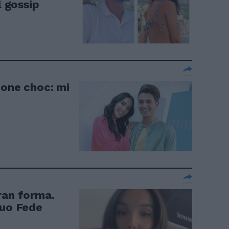
l gossip
ione choc: mi
ran forma.
suo Fede