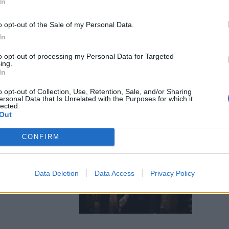
In
o opt-out of the Sale of my Personal Data.
In
 dopo il
to opt-out of processing my Personal Data for Targeted
ea Denver e il
ing.
In
o opt-out of Collection, Use, Retention, Sale, and/or Sharing
ersonal Data that Is Unrelated with the Purposes for which it
lected.
Out
CONFIRM
 il GfVip.
scrive
Data Deletion
Data Access
Privacy Policy