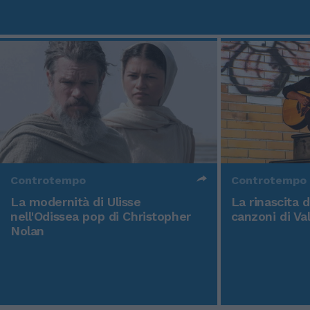
Controtempo
Controtempo
La modernità di Ulisse
La rinascita 
nell'Odissea pop di Christopher
canzoni di Va
Nolan