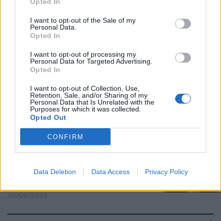
Opted In
"In Italia 10 anni di follie
finanziarie". Con chi se la prende
I want to opt-out of the Sale of my
Tremonti
Personal Data.
Opted In
13/11/2023
I want to opt-out of processing my
Personal Data for Targeted Advertising.
DEBITO PUBBLICO
Opted In
"Anni di finanza scriteriata":
I want to opt-out of Collection, Use,
Tremonti a valanga, no al
Retention, Sale, and/or Sharing of my
governo tecnico
Personal Data that Is Unrelated with the
Purposes for which it was collected.
02/10/2023
Opted Out
CONFIRM
OMNIBUS
Schiaffone mai visto di Tremonti
a Draghi. "Tizio che...", la
Data Deletion
Data Access
Privacy Policy
pesante accusa sul debito
30/09/2023