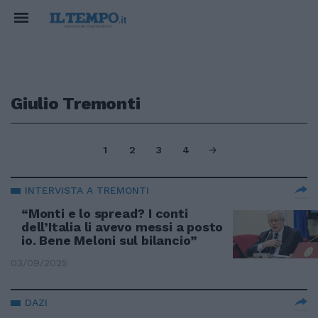
Giulio Tremonti
1
2
3
4
INTERVISTA A TREMONTI
“Monti e lo spread? I conti
dell’Italia li avevo messi a posto
io. Bene Meloni sul bilancio”
03/09/2025
DAZI