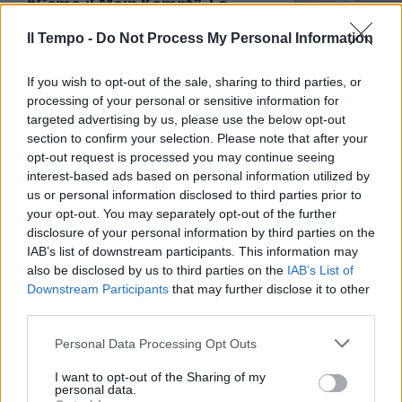
“Come il Mein Kampf”. La
colpevole sottovalutazione di
Putin, cosa ricorda Tremonti
Il Tempo -
Do Not Process My Personal Information
26/03/2024
If you wish to opt-out of the sale, sharing to third parties, or
processing of your personal or sensitive information for
ECONOMIA
targeted advertising by us, please use the below opt-out
section to confirm your selection. Please note that after your
"Chi volevano salvare". Tremonti
opt-out request is processed you may continue seeing
svela il retroscena sul Mes
interest-based ads based on personal information utilized by
21/12/2023
us or personal information disclosed to third parties prior to
your opt-out. You may separately opt-out of the further
disclosure of your personal information by third parties on the
STOCCATA DEL PROF
IAB’s list of downstream participants. This information may
"Hanno sbagliato tutto",
also be disclosed by us to third parties on the
IAB’s List of
Tremonti inchioda i gufi: chi
Downstream Participants
that may further disclose it to other
rema contro l'Italia
third parties.
26/11/2023
Personal Data Processing Opt Outs
I want to opt-out of the Sharing of my
STASERA ITALIA
personal data.