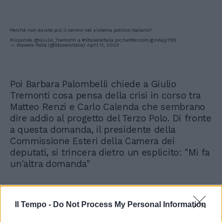
Perchè non esiste più il centro nel sistema politico italiano?
Risponde
@Giulio_Tremonti
a
#StaseraItalia
pic.twitter.com/gVvlajy7B5
— Stasera Italia (@StaseraItalia)
April 11, 2023
Poi Barbara Palombelli chiede a Giulio
Tremonti cosa pensa della crisi in corso tra
Matteo Renzi e Carlo Calenda che sembrano
dire addio al progetto del Terzo Polo. Di fronte
a questa domanda, il presidente della
Commissione Esteri della Camera dei
deputati, si trincera dietro un esplicito: "Mi fa
un'altra domanda"
Il Tempo -
Do Not Process My Personal Information