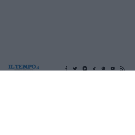
Edicola digitale
Il Tempo Shopping
Cookie Policy
Privacy Policy
Condizioni Generali
Contatti
Pubblicità
Credits
Modello 231
Preferenze Privacy
Assistenza