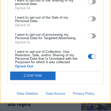
I want to opt-out of the Sharing of my
personal data.
Opted In
PIANO ROYAL
"Riunisce la famiglia".
I want to opt-out of the Sale of my
Personal Data.
Indiscrezione da Buckingham
Opted In
Palace, la mossa della Regina
01/11/2021
I want to opt-out of processing my
Personal Data for Targeted Advertising.
Opted In
INDISCREZIONI
I want to opt-out of Collection, Use,
Retention, Sale, and/or Sharing of my
Ansia per la salute della Regina,
Personal Data that Is Unrelated with the
media contro Buckingham
Purposes for which it was collected.
Palace. "Altri 15 giorni di riposo"
Opted Out
31/10/2021
CONFIRM
A RIPOSO
Data Deletion
Data Access
Privacy Policy
Elisabetta cancella gli impegni
per 2 settimane, che succede
alla regina