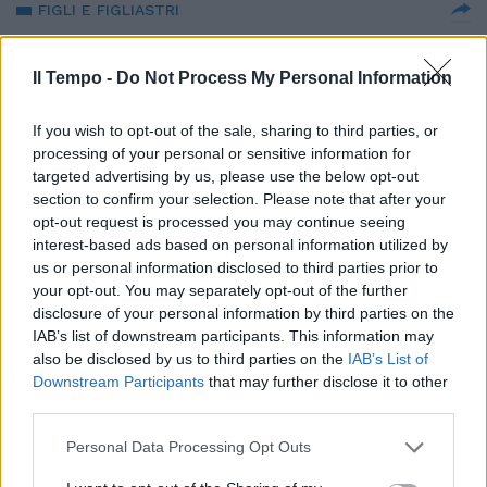
FIGLI E FIGLIASTRI
"Punisce Meghan e premia
Kate?" L'indiscrezione sui regali
Il Tempo -
Do Not Process My Personal Information
della Regina alle duchesse
12/12/2021
If you wish to opt-out of the sale, sharing to third parties, or
processing of your personal or sensitive information for
targeted advertising by us, please use the below opt-out
LA DECISIONE STORICA
section to confirm your selection. Please note that after your
La Regina Elisabetta perde il
opt-out request is processed you may continue seeing
trono e viene rimossa: tagliato il
interest-based ads based on personal information utilized by
rapporto con il Regno Unito
us or personal information disclosed to third parties prior to
your opt-out. You may separately opt-out of the further
23/11/2021
disclosure of your personal information by third parties on the
IAB’s list of downstream participants. This information may
MINACCIATA
also be disclosed by us to third parties on the
IAB’s List of
Downstream Participants
that may further disclose it to other
"Tirano fuori i diari esplosivi". Il
third parties.
piano per colpire la Regina, a
Buckingham Palace tremano
Personal Data Processing Opt Outs
17/11/2021