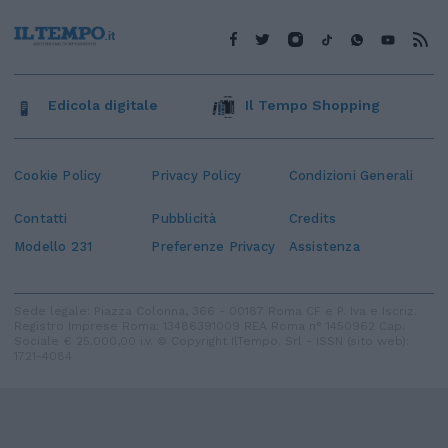
Edicola digitale
Il Tempo Shopping
Cookie Policy
Privacy Policy
Condizioni Generali
Contatti
Pubblicità
Credits
Modello 231
Preferenze Privacy
Assistenza
Sede legale: Piazza Colonna, 366 - 00187 Roma CF e P. Iva e Iscriz.
Registro Imprese Roma: 13486391009 REA Roma n° 1450962 Cap.
Sociale € 25.000,00 i.v. © Copyright IlTempo. Srl - ISSN (sito web):
1721-4084
TORNA SU