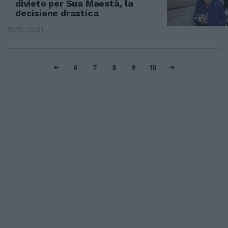
divieto per Sua Maestà, la
decisione drastica
16/10/2021
6
7
8
9
10