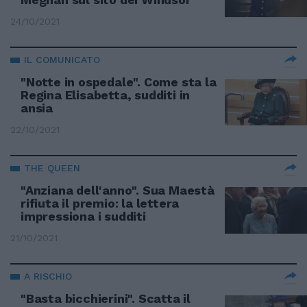
24/10/2021
IL COMUNICATO
"Notte in ospedale". Come sta la
Regina Elisabetta, sudditi in
ansia
22/10/2021
THE QUEEN
"Anziana dell'anno". Sua Maestà
rifiuta il premio: la lettera
impressiona i sudditi
21/10/2021
A RISCHIO
"Basta bicchierini". Scatta il