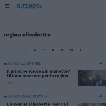
regina elisabetta
6
7
8
9
10
SCANDALO EPSTEIN
Il principe Andrea in manette?
Ultima mazzata per la regina
28/01/2022
LO SCANDALO EPSTEIN
La Regina Elisabetta revoca i