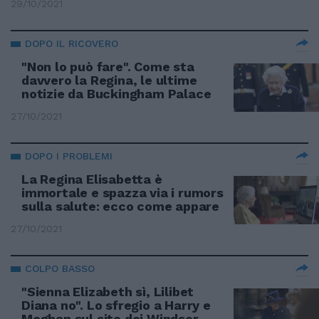
29/10/2021
DOPO IL RICOVERO
"Non lo può fare". Come sta
davvero la Regina, le ultime
notizie da Buckingham Palace
27/10/2021
DOPO I PROBLEMI
La Regina Elisabetta è
immortale e spazza via i rumors
sulla salute: ecco come appare
27/10/2021
COLPO BASSO
"Sienna Elizabeth sì, Lilibet
Diana no". Lo sfregio a Harry e
Meghan sul sito dei Windsor