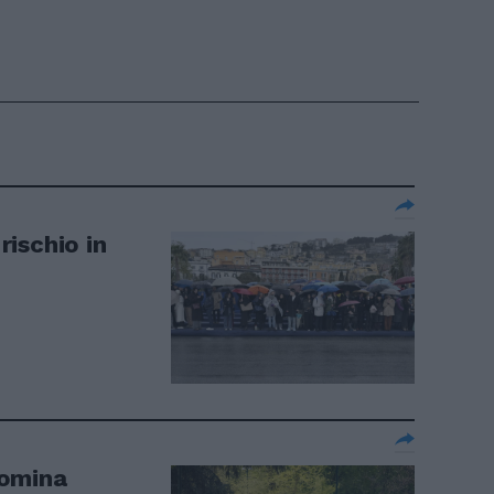
ischio in
domina