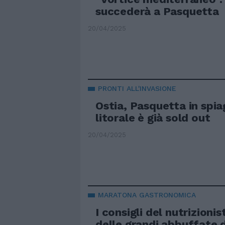
succederà a Pasquetta
20/04/2025
PRONTI ALL'INVASIONE
Ostia, Pasquetta in spiag
litorale è già sold out
20/04/2025
MARATONA GASTRONOMICA
I consigli del nutrizionis
delle grandi abbuffate 