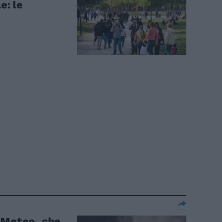
e: le
 Meteo, che