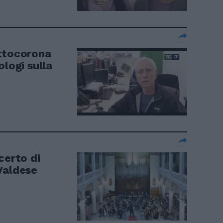
ottocorona
ologi sulla
certo di
Valdese