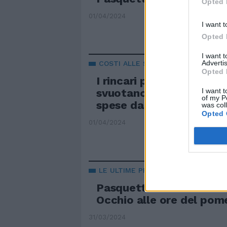
Opted 
01/04/2024
I want t
Opted 
I want 
Advertis
COSTI ALLE STELLE
Opted 
I rincari per Pasqua e P
I want t
svuotano le tasche degli 
of my P
spese da incubo
was col
Opted 
01/04/2024
LE ULTIME PREVISIONI
Pasquetta salva dal ma
Occhio alle ore del pom
31/03/2024