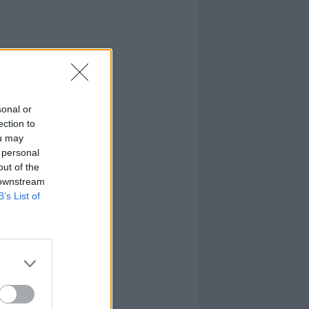
sonal or
ection to
ou may
 personal
out of the
 downstream
B’s List of