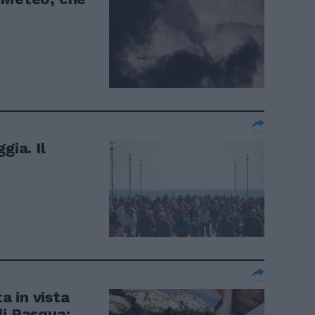
gia. Il
ta in vista
di Pasqua: