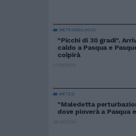
METEOGIULIACCI
"Picchi di 30 gradi". Arri
caldo a Pasqua e Pasqu
colpirà
27/03/2024
METEO
"Maledetta perturbazione
dove pioverà a Pasqua 
26/03/2024