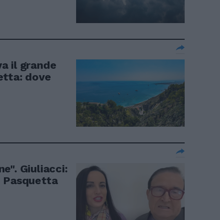
va il grande
etta: dove
". Giuliacci:
e Pasquetta