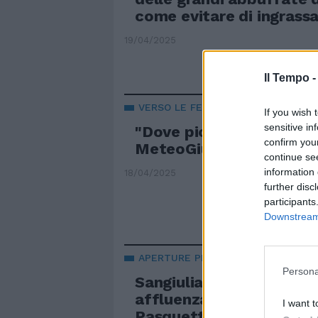
come evitare di ingrass
19/04/2025
Il Tempo 
VERSO LE FESTE
If you wish 
sensitive in
"Dove piove a Pasqua e 
confirm you
MeteoGiuliacci: cambia 
continue se
information 
18/04/2025
further disc
participants
Downstream 
APERTURE PER LE FESTE
Persona
Sangiuliano gioisce: “G
affluenza ne i musei a 
I want t
Pasquetta”