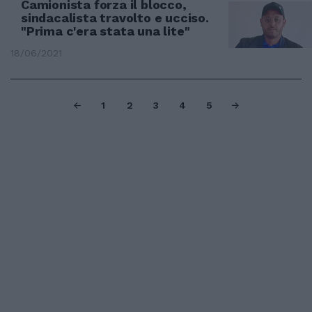
Camionista forza il blocco,
sindacalista travolto e ucciso.
"Prima c'era stata una lite"
18/06/2021
1
2
3
4
5