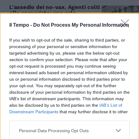
L'assedio dei no-vax. Agenti colti
alla sprovvista: una sola
camionetta difende palazzo
Chigi
Il Tempo -
Do Not Process My Personal Information
09/10/2021
If you wish to opt-out of the sale, sharing to third parties, or
processing of your personal or sensitive information for
PROTESTA E TAFFERUGLI
targeted advertising by us, please use the below opt-out
section to confirm your selection. Please note that after your
Scontri con la polizia alla
opt-out request is processed you may continue seeing
manifestazioni dei "no green
interest-based ads based on personal information utilized by
pass": 10mila persone a piazza
del Popolo
us or personal information disclosed to third parties prior to
your opt-out. You may separately opt-out of the further
09/10/2021
disclosure of your personal information by third parties on the
IAB’s list of downstream participants. This information may
also be disclosed by us to third parties on the
IAB’s List of
OGGI A ROMA
Downstream Participants
that may further disclose it to other
"Gli italiani non meritano un
third parties.
ministro così". Dimissioni
Lamorgese, la petizione in
Personal Data Processing Opt Outs
piazza con Michetti e Giorgia