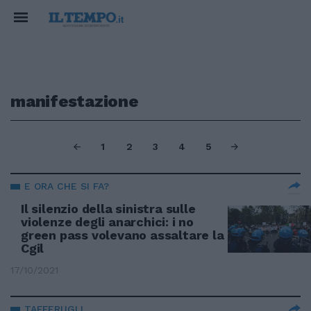
manifestazione
1
2
3
4
5
E ORA CHE SI FA?
Il silenzio della sinistra sulle
violenze degli anarchici: i no
green pass volevano assaltare la
Cgil
17/10/2021
TAFFERUGLI