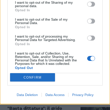
Meloni
I want to opt-out of the Sharing of my
personal data.
18/09/2021
Opted In
I want to opt-out of the Sale of my
MESSAGGIO AL GOVERNO
Personal Data.
Opted In
No green pass, la protesta
esplode in tutta Italia. Piazze
I want to opt-out of processing my
piene da Roma a Milano
Personal Data for Targeted Advertising.
Opted In
31/07/2021
I want to opt-out of Collection, Use,
Retention, Sale, and/or Sharing of my
Personal Data that Is Unrelated with the
RISCHIO NUOVI FOCOLAI
Purposes for which it was collected.
Opted Out
La furia "no green pass" è solo
all’inizio: pronte altre proteste,
CONFIRM
non si placa il dissenso
26/07/2021
Data Deletion
Data Access
Privacy Policy
MANIFESTAZIONI
"Basta dittatura": il grido