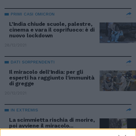
PRIMI CASI OMICRON
L’India chiude scuole, palestre,
cinema e vara il coprifuoco: è di
nuovo lockdown
28/12/2021
DATI SORPRENDENTI
Il miracolo dell'India: per gli
esperti ha raggiunto l'immunità
di gregge
20/12/2021
IN EXTREMIS
La scimmietta rischia di morire,
poi avviene il miracolo...
01/12/2021