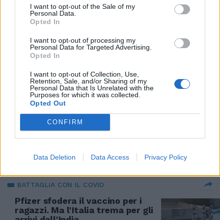
silenzio da nove anni
I want to opt-out of the Sale of my
Personal Data.
15/06/2021
Opted In
I want to opt-out of processing my
Personal Data for Targeted Advertising.
COLLASSO SANITARIO
Opted In
I cadaveri finiscono nel fiume: il
Covid mette in ginocchio l'India
I want to opt-out of Collection, Use,
Retention, Sale, and/or Sharing of my
Personal Data that Is Unrelated with the
16/05/2021
Purposes for which it was collected.
Opted Out
EROI MODERNI
CONFIRM
Dal Piemonte in India, al via la
missione per portare ossigeno
Data Deletion
Data Access
Privacy Policy
01/05/2021
BATTAGLIA CON IL COVID
Pfizer sfodera il vaccino per i
ragazzi. Ma l'Italia trema per gli
arrivi dall'India