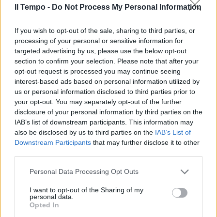
Il Tempo -
Do Not Process My Personal Information
IL PIANTO DEL PRESIDENTE
If you wish to opt-out of the sale, sharing to third parties, or
Cop26, accordo al ribasso sul
processing of your personal or sensitive information for
clima. La farsa sulle emissioni di
targeted advertising by us, please use the below opt-out
carbone
section to confirm your selection. Please note that after your
opt-out request is processed you may continue seeing
14/11/2021
interest-based ads based on personal information utilized by
us or personal information disclosed to third parties prior to
your opt-out. You may separately opt-out of the further
NUOVA MUTAZIONE
disclosure of your personal information by third parties on the
Allarme Delta Plus, la variante
IAB’s list of downstream participants. This information may
indiana è diventata più
also be disclosed by us to third parties on the
IAB’s List of
contagiosa e aggressiva
Downstream Participants
that may further disclose it to other
22/06/2021
third parties.
Personal Data Processing Opt Outs
DOPO IL RISARCIMENTO
I want to opt-out of the Sharing of my
L'India chiude tutti i
personal data.
procedimenti contro i marò. La
Opted In
moglie di Latorre: costretti al