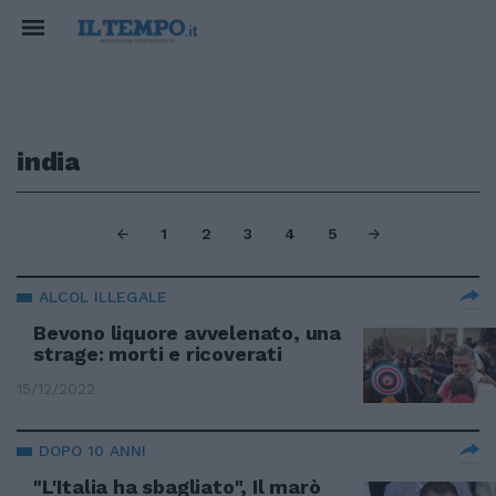
india
1
2
3
4
5
ALCOL ILLEGALE
Bevono liquore avvelenato, una
strage: morti e ricoverati
15/12/2022
DOPO 10 ANNI
"L'Italia ha sbagliato", Il marò