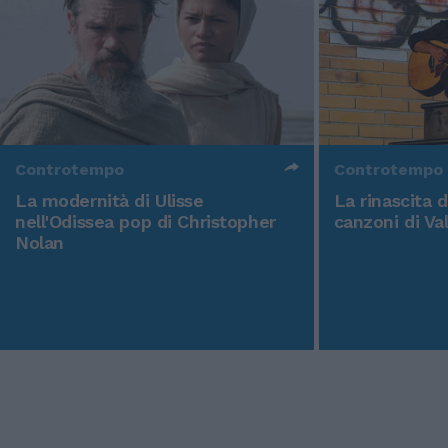
Controtempo
Controtempo
La modernità di Ulisse
La rinascita 
nell'Odissea pop di Christopher
canzoni di Va
Nolan