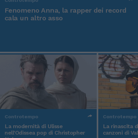
Controtempo
Fenomeno Anna, la rapper dei record
cala un altro asso
Controtempo
Controtempo
La modernità di Ulisse
La rinascita 
nell'Odissea pop di Christopher
canzoni di Va