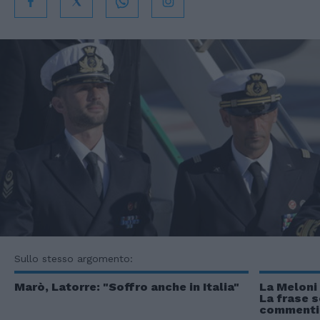
Sullo stesso argomento:
Marò, Latorre: "Soffro anche in Italia"
La Meloni
La frase 
commenti