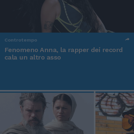
Controtempo
Fenomeno Anna, la rapper dei record
cala un altro asso