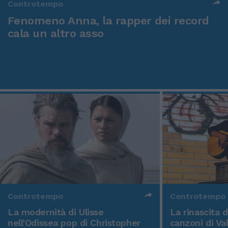
Controtempo
Fenomeno Anna, la rapper dei record
cala un altro asso
Controtempo
Controtempo
La modernità di Ulisse
La rinascita 
nell'Odissea pop di Christopher
canzoni di Va