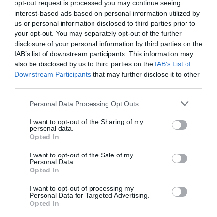
opt-out request is processed you may continue seeing
attualmente la fonte più importante del virus,
interest-based ads based on personal information utilized by
soprattutto con la riapertura delle scuole,
us or personal information disclosed to third parties prior to
sono gli scolari. La loro vaccinazione è una
your opt-out. You may separately opt-out of the further
priorità urgente durante la fase endemica. La
disclosure of your personal information by third parties on the
prossima priorità per la vaccinazione
IAB’s list of downstream participants. This information may
(compresi i richiami) dovrebbe essere per
also be disclosed by us to third parties on the
IAB’s List of
coloro la cui occupazione li mette in contatto
Downstream Participants
that may further disclose it to other
con numerose persone nelle interazioni
third parties.
sociali: sanità, polizia, religione, istruzione,
Personal Data Processing Opt Outs
commercio e vendite, trasporti, produzione,
ospitalità.
I want to opt-out of the Sharing of my
personal data.
Opted In
Quando il numero di non immuni è grande, la
velocità di trasmissione sale sopra 1 e al
I want to opt-out of the Sale of my
contrario quando la platea di immuni è
Personal Data.
Opted In
grande, R diminuisce sotto 1. La fine
dell’epidemia denota che è stata raggiunta la
I want to opt-out of processing my
soglia di immunità di gregge (HIT) applicabile
Personal Data for Targeted Advertising.
Opted In
alla particolare variante. HIT è la proporzione