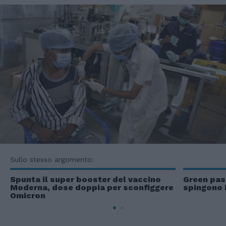
Sullo stesso argomento:
Spunta il super booster del vaccino
Green pass
Moderna, dose doppia per sconfiggere
spingono i
Omicron