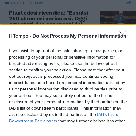
QUESTION TIME
Piantedosi rivendica: "Espulsi
250 stranieri pericolosi. Oggi
arrestati due esponenti dei
Fratelli Musulmani"
Il Tempo -
Do Not Process My Personal Information
10/06/2026
If you wish to opt-out of the sale, sharing to third parties, or
LEGAMI CON HAMAS
processing of your personal or sensitive information for
targeted advertising by us, please use the below opt-out
La Fratellanza Musulmana e la
section to confirm your selection. Please note that after your
marcia dell'Islam sulle
opt-out request is processed you may continue seeing
istituzioni italiane
interest-based ads based on personal information utilized by
10/06/2026
us or personal information disclosed to third parties prior to
your opt-out. You may separately opt-out of the further
disclosure of your personal information by third parties on the
L'EDITORIALE
IAB’s list of downstream participants. This information may
Perché è importante l'inchiesta
also be disclosed by us to third parties on the
IAB’s List of
de Il Tempo su Italia-Hamas-
Downstream Participants
that may further disclose it to other
Flotilla: il pericolo è qui. Ps:
third parties.
Conte risponda anziché