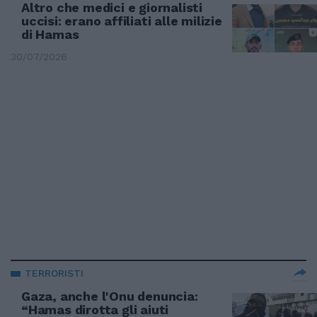
Altro che medici e giornalisti
uccisi: erano affiliati alle milizie
di Hamas
30/07/2026
TERRORISTI
Gaza, anche l'Onu denuncia:
“Hamas dirotta gli aiuti