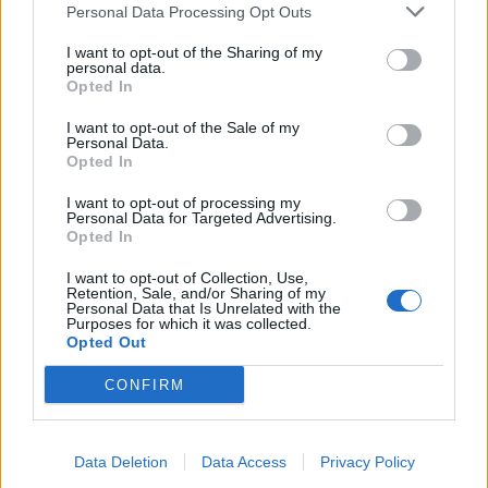
minacciare
Personal Data Processing Opt Outs
10/06/2026
I want to opt-out of the Sharing of my
personal data.
Opted In
TERRORISMO
I want to opt-out of the Sale of my
Italia-Hamas-Flotilla, FdI porta
Personal Data.
l'inchiesta de Il Tempo in
Opted In
Parlamento
I want to opt-out of processing my
10/06/2026
Personal Data for Targeted Advertising.
Opted In
INDAGINE GIORNALISTICA
I want to opt-out of Collection, Use,
Retention, Sale, and/or Sharing of my
Finanziamenti ad Hamas, il TG4
Personal Data that Is Unrelated with the
Purposes for which it was collected.
porta in tv l'inchiesta de Il
Opted Out
Tempo. “Potenziale dirompente”
09/06/2026
CONFIRM
LA MEZZALUNA NELLA CAPITALE
Data Deletion
Data Access
Privacy Policy
Nuovi deliri di Piccardo sul sito