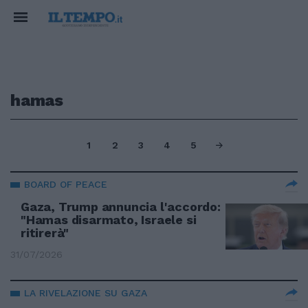
hamas
1
2
3
4
5
BOARD OF PEACE
Gaza, Trump annuncia l'accordo:
"Hamas disarmato, Israele si
ritirerà"
31/07/2026
LA RIVELAZIONE SU GAZA