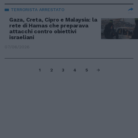
TERRORISTA ARRESTATO
Gaza, Creta, Cipro e Malaysia: la
rete di Hamas che preparava
attacchi contro obiettivi
israeliani
07/06/2026
1
2
3
4
5