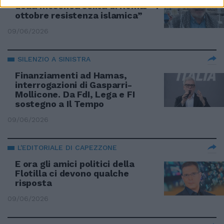
della moschea sciita di Roma: “7
ottobre resistenza islamica”
09/06/2026
SILENZIO A SINISTRA
Finanziamenti ad Hamas,
interrogazioni di Gasparri-
Mollicone. Da FdI, Lega e FI
sostegno a Il Tempo
09/06/2026
L'EDITORIALE DI CAPEZZONE
E ora gli amici politici della
Flotilla ci devono qualche
risposta
09/06/2026