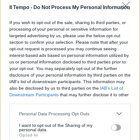
26/10/2022
Il Tempo -
Do Not Process My Personal Information
If you wish to opt-out of the sale, sharing to third parties, or
PALAZZO MADAMA
processing of your personal or sensitive information for
Tetto al contante, energia e
targeted advertising by us, please use the below opt-out
Ucraina: Meloni incassa la
section to confirm your selection. Please note that after your
fiducia anche al Senato
opt-out request is processed you may continue seeing
26/10/2022
interest-based ads based on personal information utilized by
us or personal information disclosed to third parties prior to
your opt-out. You may separately opt-out of the further
SCATENATO
disclosure of your personal information by third parties on the
In Senato lo show di Renzi sul
IAB’s list of downstream participants. This information may
Pd. E Giorgia Meloni scoppia a
also be disclosed by us to third parties on the
IAB’s List of
ridere
Downstream Participants
that may further disclose it to other
third parties.
26/10/2022
Personal Data Processing Opt Outs
IL LEADER DI FORZA ITALIA
I want to opt-out of the Sharing of my
personal data.
"Se oggi Meloni è premier..."
Opted In
Berlusconi prende la parola: