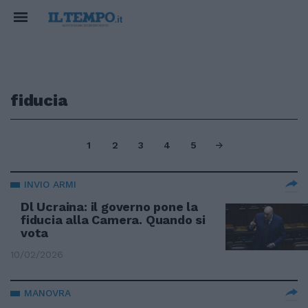
fiducia
1
2
3
4
5
INVIO ARMI
Dl Ucraina: il governo pone la
fiducia alla Camera. Quando si
vota
10/02/2026
MANOVRA