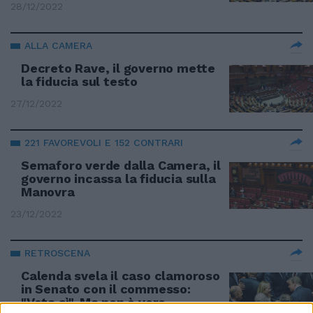
28/12/2022
ALLA CAMERA
Decreto Rave, il governo mette
la fiducia sul testo
27/12/2022
221 FAVOREVOLI E 152 CONTRARI
Semaforo verde dalla Camera, il
governo incassa la fiducia sulla
Manovra
23/12/2022
RETROSCENA
Calenda svela il caso clamoroso
in Senato con il commesso:
"Vota sì". Ma non è vero