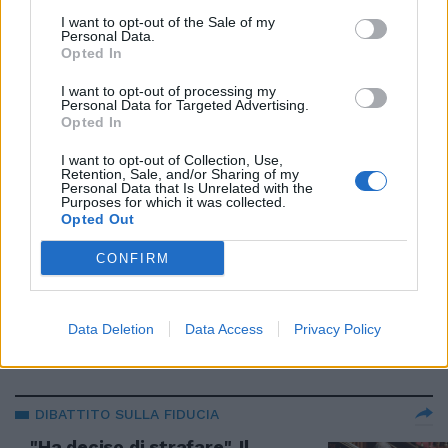
cosa scatena al Senato
I want to opt-out of the Sale of my
Personal Data.
26/10/2022
Opted In
I want to opt-out of processing my
STANDING OVATION
Personal Data for Targeted Advertising.
Opted In
"Sapete chi lo diceva?" Tetto al
contante ed evasione, Meloni
I want to opt-out of Collection, Use,
disintegra il Pd
Retention, Sale, and/or Sharing of my
Personal Data that Is Unrelated with the
26/10/2022
Purposes for which it was collected.
Opted Out
IN DIRETTA
CONFIRM
"Ci volevano divise" La
dichiarazione di Ronzulli a
Meloni. E lei... La scena in Aula
Data Deletion
Data Access
Privacy Policy
26/10/2022
DIBATTITO SULLA FIDUCIA
"Ha deciso di strafare". Il