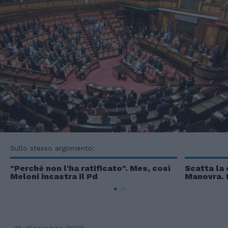
Sullo stesso argomento:
"Perché non l'ha ratificato". Mes, così
Scatta la 
Meloni incastra il Pd
Manovra. 