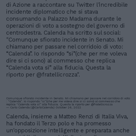
di Azione a raccontare su Twitter l'incredibile
incidente diplomatico che si stava
consumando a Palazzo Madama durante le
operazioni di voto a sostegno del governo di
centrodestra. Calenda ha scritto sul social:
"Comunque sfiorato incidente in Senato. Mi
chiamano per passare nel corridoio di voto:
“Calenda”. Io rispondo “si”(che per me voleva
dire si ci sono) al commesso che replica
“Calenda vota sì” alla fiducia. Questa la
riporto per @fratellicrozza".
Comunque sfiorato incidente in Senato. Mi chiamano per passare nel corridoio di voto
: “Calenda”. Io rispondo “si”(che per me voleva dire si ci sono) al commesso che
replica “Calenda vota sì” alla fiducia. Questa la riporto per
@fratellicrozza
— Carlo Calenda (@CarloCalenda)
October 26, 2022
Calenda, insieme a Matteo Renzi di Italia Viva,
ha fondato il Terzo polo e ha promesso
un'opposizione intelligente e preparata anche