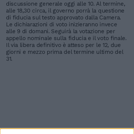
discussione generale oggi alle 10. Al termine,
alle 18,30 circa, il governo porrà la questione
di fiducia sul testo approvato dalla Camera.
Le dichiarazioni di voto inizieranno invece
alle 9 di domani. Seguirà la votazione per
appello nominale sulla fiducia e il voto finale.
Il via libera definitivo è atteso per le 12, due
giorni e mezzo prima del termine ultimo del
31.