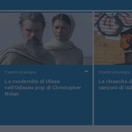
Controtempo
Controtempo
La modernità di Ulisse
La rinascita 
nell'Odissea pop di Christopher
canzoni di Va
Nolan