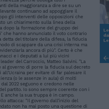
nti della maggioranza a dire se su un
ilevante continuano ad appoggiare il
opo gli interventi delle opposizioni che
to un chiarimento sulla linea della
a dopo la formazione del gruppo dei
Le
i' che hanno annunciato il voto contrario
da
a detta del titolare della difesa, la fiducia
Rudy Giuliani a Come States?
Le
Trump, Meloni e la strategia
odo di scappare da una crisi interna ma
americana
videnziarla ancora di più". Certo è che
acci e i deputati a lui più vicini
 leader del Carroccio, Matteo Salvini. "La
 al governo di porre la fiducia sul decreto
i all'Ucraina per evitare di far palesare il
ienza (o le assenze in aula) di molti
e dal 2022 seguono e credono nelle
 del partito. Io sono sempre coerente con i
". E anche la sua truppa è in campo.
lo attacca: "Il governo dall'inizio del
dato non ha mai posto una questione di