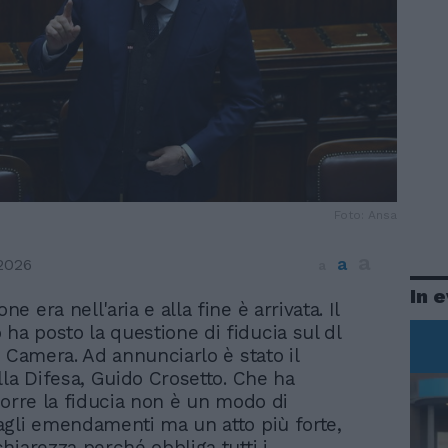
Foto: Ansa
a
a
2026
a
In 
one era nell'aria e alla fine è arrivata. Il
ha posto la questione di fiducia sul dl
a Camera. Ad annunciarlo è stato il
lla Difesa, Guido Crosetto. Che ha
Porre la fiducia non è un modo di
gli emendamenti ma un atto più forte,
hiarezza perché obbliga tutti i