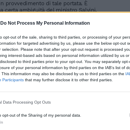
un provvedimento di tale portata. È
a certa ambiguità del ministro Salvini,
schiacciato in una morsa, quella delle
grandi contraddizioni". E Rossano Sasso,
-
Do Not Process My Personal Information
o stesso Ziello e ad Emanuele Pozzolo,
ntecitorio dice: "Evidentemente è bastato
to opt-out of the sale, sharing to third parties, or processing of your per
sui nostri emendamenti ci sarebbero state
formation for targeted advertising by us, please use the below opt-out s
ioni in maggioranza soprattutto nella Lega
r selection. Please note that after your opt-out request is processed y
eing interest-based ads based on personal information utilized by us or
 la maggioranza ad una riflessione. Il
disclosed to third parties prior to your opt-out. You may separately opt-
mino però prosegue con la presentazione
losure of your personal information by third parties on the IAB’s list of
i del giorno che ricalcano il contenuto
. This information may also be disclosed by us to third parties on the
IA
amento".
Participants
that may further disclose it to other third parties.
del voto di fiducia di mercoledì, con la
a alle 13.30, il deputato entrato in Futuro
l Data Processing Opt Outs
on si sbilancia: "Ne discuteremo con il
idente e prenderemo una decisione". La
o opt-out of the Sharing of my personal data.
i 'vannacciani' è chiara. 'Stop soldi per
In
 sicurezza per gli italiani', recita lo