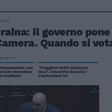
ITICA
raina: il governo pone 
Camera. Quando si vot
rgomento:
d Hammamet con
"Peggiori delle minacce
xi per ricordare
Usa". Crosetto boccia i
 socialista
controdazi Ue