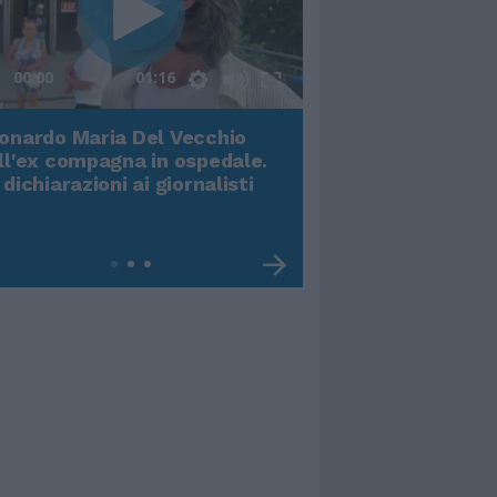
00:00
01:16
onardo Maria Del Vecchio
Terremoto, viene g
ll'ex compagna in ospedale.
video impressiona
 dichiarazioni ai giornalisti