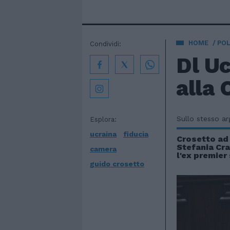
HOME
POL
Condividi:
Dl Uc
alla 
Sullo stesso a
Esplora:
ucraina
fiducia
Crosetto a
Stefania Cra
camera
l'ex premier
guido crosetto