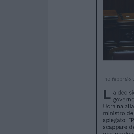
10 febbraio 
L
a decisi
governo 
Ucraina all
ministro de
spiegato: "
scappare da
che rende c