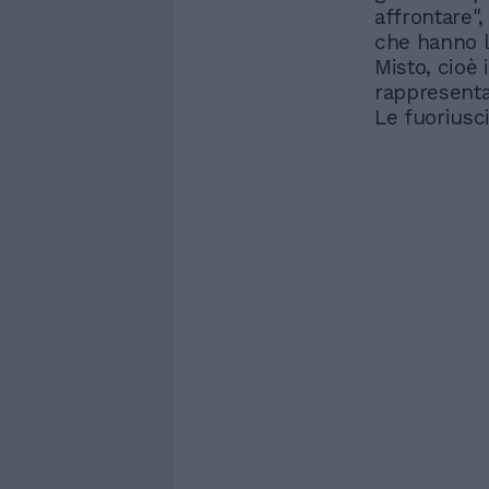
affrontare"
che hanno l
Misto, cioè 
rappresenta
Le fuoriusc