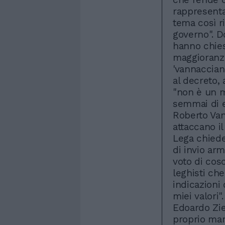
rappresenta
tema così r
governo". D
hanno chies
maggioranz
'vannaccian
al decreto, 
"non è un m
semmai di e
Roberto Vann
attaccano il
Lega chiede
di invio arm
voto di cosc
leghisti ch
indicazioni
miei valori
Edoardo Ziel
proprio man