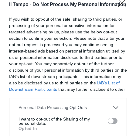
cinghiali in città: "Potranno
Il Tempo -
Do Not Process My Personal Information
essere mangiati"
21/12/2022
If you wish to opt-out of the sale, sharing to third parties, or
processing of your personal or sensitive information for
targeted advertising by us, please use the below opt-out
EUROFIGHTER
section to confirm your selection. Please note that after your
Ritrovato il corpo del pilota del
opt-out request is processed you may continue seeing
caccia precipitato a Trapani:
interest-based ads based on personal information utilized by
schianto fatale
us or personal information disclosed to third parties prior to
your opt-out. You may separately opt-out of the further
14/12/2022
disclosure of your personal information by third parties on the
IAB’s list of downstream participants. This information may
ESERCITAZIONE MILITARE
also be disclosed by us to third parties on the
IAB’s List of
Downstream Participants
that may further disclose it to other
Prove di guerra nei cieli della
third parties.
Puglia: così ci si difende dai russi
22/11/2022
Personal Data Processing Opt Outs
I want to opt-out of the Sharing of my
personal data.
GIOCHI DI GUERRA IN POLONIA
Opted In
Incursione dei Mig russi, incontri