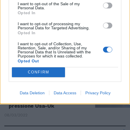
ravvicinati con i caccia italiani.
I want to opt-out of the Sale of my
Personal Data.
Giochi di guerra in Polonia
Opted In
23/09/2022
I want to opt-out of processing my
Personal Data for Targeted Advertising.
Opted In
EUROFIGHTER
Allarme nei cieli italiani: l'aereo
I want to opt-out of Collection, Use,
Retention, Sale, and/or Sharing of my
non risponde, decollo immediato
Personal Data that Is Unrelated with the
dei caccia Nato
Purposes for which it was collected.
Opted Out
08/09/2022
CONFIRM
PRIMA NO, ORA...
La Polonia cambia
Data Deletion
Data Access
Privacy Policy
clamorosamente idea: darà i
caccia all'Ucraina dopo la
pressione Usa-Uk
08/03/2022