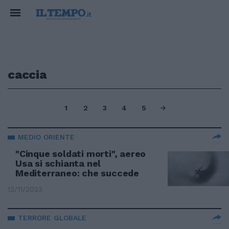
caccia
1
2
3
4
5
MEDIO ORIENTE
"Cinque soldati morti", aereo
Usa si schianta nel
Mediterraneo: che succede
12/11/2023
TERRORE GLOBALE