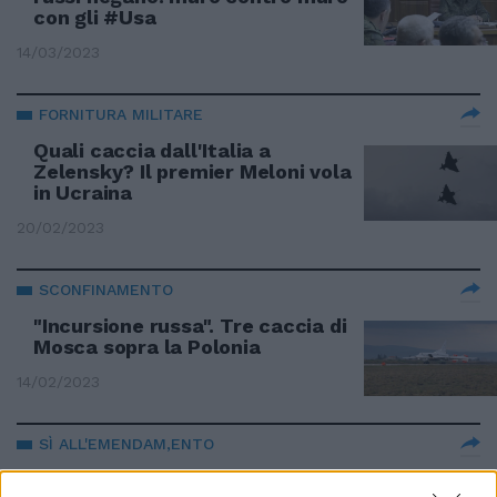
con gli #Usa
14/03/2023
FORNITURA MILITARE
Quali caccia dall'Italia a
Zelensky? Il premier Meloni vola
in Ucraina
20/02/2023
SCONFINAMENTO
"Incursione russa". Tre caccia di
Mosca sopra la Polonia
14/02/2023
SÌ ALL'EMENDAM,ENTO
La Manovra apre la caccia ai