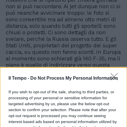
non si può raccontare. Ai jet dunque non ci si
può neanche avvicinare troppo: le foto sì
sono consentite ma ad almeno otto metri di
distanza, solo quando tutti gli sportelli sono
chiusi o protetti. Ci sono dettagli da non
svelare, perché la Russia osserva tutto. E gli
Stati Uniti, proprietari del progetto dei super
caccia, su questo non fanno sconti. In Europa
al momento sono schierati già 140 F-35, ma il
piano è quello di indirizzare verso questa
tecnologia tutta la forza aerea occidentale.
Il Tempo -
Do Not Process My Personal Information
If you wish to opt-out of the sale, sharing to third parties, or
processing of your personal or sensitive information for
targeted advertising by us, please use the below opt-out
section to confirm your selection. Please note that after your
opt-out request is processed you may continue seeing
interest-based ads based on personal information utilized by