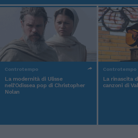
Controtempo
Controtempo
La modernità di Ulisse
La rinascita 
nell'Odissea pop di Christopher
canzoni di Va
Nolan