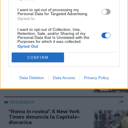
24/02/2019
I want to opt-out of processing my
Personal Data for Targeted Advertising.
GRILLINI SPACCATI
Opted In
Diciotti e il quesito farsa del
I want to opt-out of Collection, Use,
voto M5S. Salvini: "Facciano
Retention, Sale, and/or Sharing of my
come vogliono"
Personal Data that Is Unrelated with the
Purposes for which it was collected.
17/02/2019
Opted Out
CONFIRM
RIVOLTA GRILLINA
Processo a Salvini, Cinquestelle
spaccati: "Quesito vomitevole"
Data Deletion
Data Access
Privacy Policy
17/02/2019
DECADENZA
"Roma in rovina". Il New York
Times denuncia la Capitale-
discarica