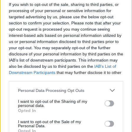
Beppe Grillo torna in campo: ora
If you wish to opt-out of the sale, sharing to third parties, or
ministri non politici. E Di Maio...
processing of your personal or sensitive information for
31/08/2019
targeted advertising by us, please use the below opt-out
section to confirm your selection. Please note that after your
opt-out request is processed you may continue seeing
MINISTRO SOTTO ATTACCO
interest-based ads based on personal information utilized by
Salvini, i 5 Stelle godono sul
us or personal information disclosed to third parties prior to
blog: "Si è fregato da solo"
your opt-out. You may separately opt-out of the further
disclosure of your personal information by third parties on the
18/08/2019
IAB’s list of downstream participants. This information may
also be disclosed by us to third parties on the
IAB’s List of
Downstream Participants
that may further disclose it to other
BARBA&CAPELLI
third parties.
Massimiliano Lenzi
Personal Data Processing Opt Outs
23/06/2019
I want to opt-out of the Sharing of my
personal data.
CAOS SUL WEB
Opted In
Blog in tilt, Rousseau sotto
I want to opt-out of the Sale of my
accusa
Personal Data.
Opted In