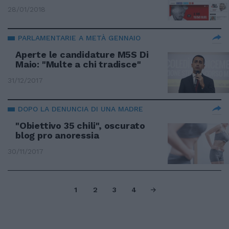
28/01/2018
PARLAMENTARIE A METÀ GENNAIO
Aperte le candidature M5S Di
Maio: "Multe a chi tradisce"
31/12/2017
DOPO LA DENUNCIA DI UNA MADRE
"Obiettivo 35 chili", oscurato
blog pro anoressia
30/11/2017
1
2
3
4