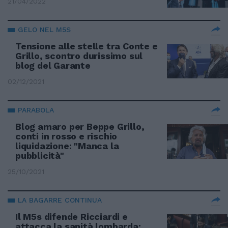
21/04/2022
GELO NEL M5S
Tensione alle stelle tra Conte e
Grillo, scontro durissimo sul
blog del Garante
02/12/2021
PARABOLA
Blog amaro per Beppe Grillo,
conti in rosso e rischio
liquidazione: "Manca la
pubblicità"
25/10/2021
LA BAGARRE CONTINUA
Il M5s difende Ricciardi e
attacca la sanità lombarda: