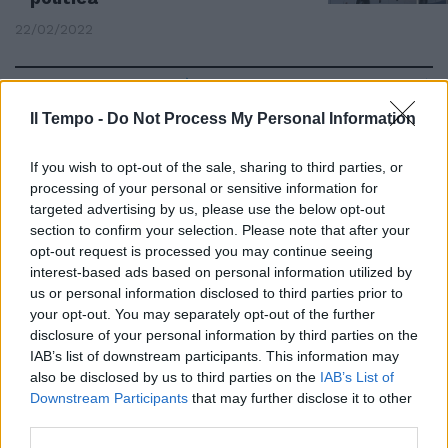
22/02/2022
ALLARME CRIMINALITÀ
Dopo gli arresti a Sabaudia,
Il Tempo -
Do Not Process My Personal Information
Anzio e Nettuno. "Serve missione
della commissione Antimafia sul
If you wish to opt-out of the sale, sharing to third parties, or
litorale"
processing of your personal or sensitive information for
22/02/2022
targeted advertising by us, please use the below opt-out
section to confirm your selection. Please note that after your
opt-out request is processed you may continue seeing
PROCURA DI LATINA
interest-based ads based on personal information utilized by
Arresti a Sabaudia. Corrotti per
us or personal information disclosed to third parties prior to
le salsicce e la maglia
your opt-out. You may separately opt-out of the further
autografata dallo juventino
disclosure of your personal information by third parties on the
Dybala
IAB’s list of downstream participants. This information may
also be disclosed by us to third parties on the
IAB’s List of
21/02/2022
Downstream Participants
that may further disclose it to other
third parties.
SCATTANO LE MANETTE