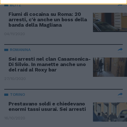
BLITZ
Fiumi di cocaina su Roma: 20
arresti, c'è anche un boss della
banda della Magliana
04/11/2020
ROMANINA
Sei arresti nel clan Casamonica-
Di Silvio. In manette anche uno
del raid al Roxy bar
27/10/2020
TORINO
Prestavano soldi e chiedevano
enormi tassi usurai. Sei arresti
16/10/2020