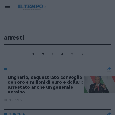
arresti
1
2
3
4
5
Ungheria, sequestrato convoglio
con oro e milioni di euro e dollari:
arrestato anche un generale
ucraino
06/03/2026
TURCHIA