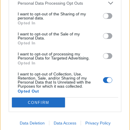
Personal Data Processing Opt Outs
Ladri di luce, nuovo blitz a Roma.
Via i sigilli e continuano a rubare
I want to opt-out of the Sharing of my
energia elettrica
personal data.
Opted In
12/11/2021
I want to opt-out of the Sale of my
Personal Data.
Opted In
OPERAZIONE DEI CARABINIERI
L'ambulanza per spacciare la
I want to opt-out of processing my
droga: maxi-retata a Salerno.
Personal Data for Targeted Advertising.
Pioggia di arresti
Opted In
23/09/2021
I want to opt-out of Collection, Use,
Retention, Sale, and/or Sharing of my
Personal Data that Is Unrelated with the
Purposes for which it was collected.
BLITZ
Opted Out
Pizzo, coca e rapporti con la
CONFIRM
mafia americana: 16 arresti a
Palermo
20/07/2021
Data Deletion
Data Access
Privacy Policy