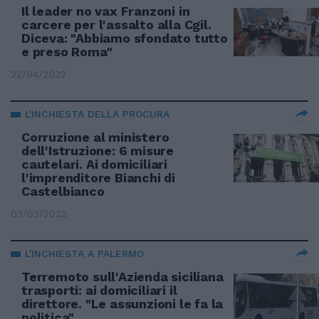
Il leader no vax Franzoni in
carcere per l'assalto alla Cgil.
Diceva: "Abbiamo sfondato tutto
e preso Roma"
22/04/2022
L'INCHIESTA DELLA PROCURA
Corruzione al ministero
dell'Istruzione: 6 misure
cautelari. Ai domiciliari
l'imprenditore Bianchi di
Castelbianco
03/03/2022
L'INCHIESTA A PALERMO
Terremoto sull'Azienda siciliana
trasporti: ai domiciliari il
direttore. "Le assunzioni le fa la
politica"