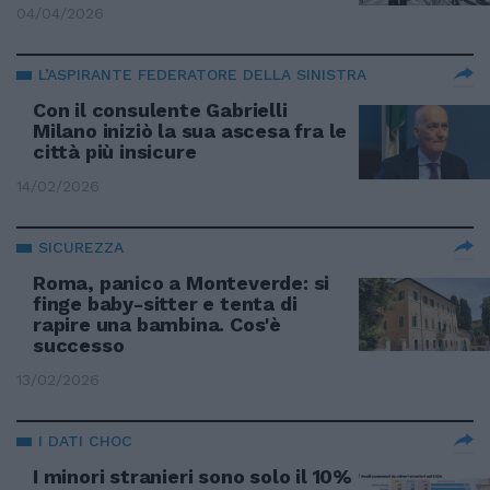
04/04/2026
L’ASPIRANTE FEDERATORE DELLA SINISTRA
Con il consulente Gabrielli
Milano iniziò la sua ascesa fra le
città più insicure
14/02/2026
SICUREZZA
Roma, panico a Monteverde: si
finge baby-sitter e tenta di
rapire una bambina. Cos'è
successo
13/02/2026
I DATI CHOC
I minori stranieri sono solo il 10%