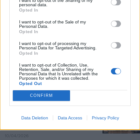
I want to opt-out of the Sharing of my
personal data.
OTTO E MEZZO
Opted In
Bocchino da Gruber difende il
Decreto Sicurezza: "Nel solco
I want to opt-out of the Sale of my
Personal Data.
della legge esistente"
Opted In
23/04/2026
I want to opt-out of processing my
Personal Data for Targeted Advertising.
Opted In
IL PROVVEDIMENTO
Dl sicurezza, approvata la
I want to opt-out of Collection, Use,
Retention, Sale, and/or Sharing of my
fiducia. Venerdì il decreto bis sui
Personal Data that Is Unrelated with the
rimpatri
Purposes for which it was collected.
Opted Out
23/04/2026
CONFIRM
LA "LEZIONE" SULLA SICUREZZA
Cruciani sotterra Bonelli: "Invoca
Data Deletion
Data Access
Privacy Policy
prevenzione ma se bussano alla
Salis..."
10/04/2026