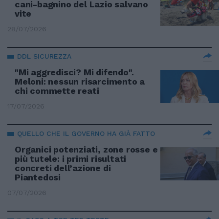
cani-bagnino del Lazio salvano
vite
28/07/2026
DDL SICUREZZA
"Mi aggredisci? Mi difendo".
Meloni: nessun risarcimento a
chi commette reati
17/07/2026
QUELLO CHE IL GOVERNO HA GIÀ FATTO
Organici potenziati, zone rosse e
più tutele: i primi risultati
concreti dell’azione di
Piantedosi
07/07/2026