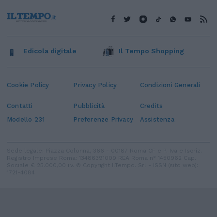
Edicola digitale
Il Tempo Shopping
Cookie Policy
Privacy Policy
Condizioni Generali
Contatti
Pubblicità
Credits
Modello 231
Preferenze Privacy
Assistenza
Sede legale: Piazza Colonna, 366 - 00187 Roma CF e P. Iva e Iscriz.
Registro Imprese Roma: 13486391009 REA Roma n° 1450962 Cap.
Sociale € 25.000,00 i.v. © Copyright IlTempo. Srl - ISSN (sito web):
1721-4084
TORNA SU