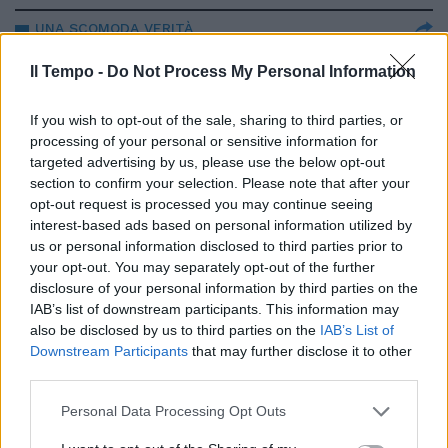
UNA SCOMODA VERITÀ
Città più sicure grazie ai Centri
Il Tempo -
Do Not Process My Personal Information
di permanenza per il rimpatrio
08/06/2026
If you wish to opt-out of the sale, sharing to third parties, or
processing of your personal or sensitive information for
targeted advertising by us, please use the below opt-out
ALLARME SICUREZZA
section to confirm your selection. Please note that after your
Da Modena a Roma il crimine
opt-out request is processed you may continue seeing
parla straniero. Ma guai a dirlo
interest-based ads based on personal information utilized by
us or personal information disclosed to third parties prior to
08/06/2026
your opt-out. You may separately opt-out of the further
disclosure of your personal information by third parties on the
CAMPIDOGLIO
IAB’s list of downstream participants. This information may
also be disclosed by us to third parties on the
IAB’s List of
Il sindaco Gualtieri "scopre" la
Downstream Participants
that may further disclose it to other
sicurezza. Ecco perché aveva
third parties.
ragione Il Tempo
23/05/2026
Personal Data Processing Opt Outs