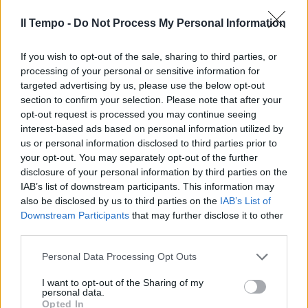
SICUREZZA
Il Tempo -
Do Not Process My Personal Information
"Arrivano le donne rom e...":
Mazza manda in tilt Di Battista
If you wish to opt-out of the sale, sharing to third parties, or
22/11/2023
processing of your personal or sensitive information for
targeted advertising by us, please use the below opt-out
section to confirm your selection. Please note that after your
SICUREZZA STRADALE
opt-out request is processed you may continue seeing
Italiani alla guida distratti dai
interest-based ads based on personal information utilized by
cellulari
us or personal information disclosed to third parties prior to
your opt-out. You may separately opt-out of the further
21/11/2023
disclosure of your personal information by third parties on the
IAB’s list of downstream participants. This information may
MICROCRIMINALITÀ
also be disclosed by us to third parties on the
IAB’s List of
Downstream Participants
that may further disclose it to other
“Più sicurezza è una misura di
third parties.
civiltà”. Chirico loda il governo
per la stretta sui delinquenti
Personal Data Processing Opt Outs
19/11/2023
I want to opt-out of the Sharing of my
personal data.
Opted In
CONSIGLIO DEI MINISTRI