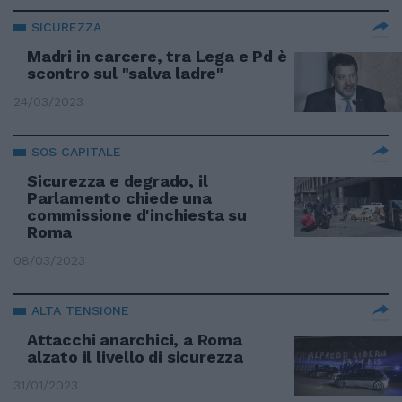
SICUREZZA
Madri in carcere, tra Lega e Pd è
scontro sul "salva ladre"
24/03/2023
SOS CAPITALE
Sicurezza e degrado, il
Parlamento chiede una
commissione d'inchiesta su
Roma
08/03/2023
ALTA TENSIONE
Attacchi anarchici, a Roma
alzato il livello di sicurezza
31/01/2023