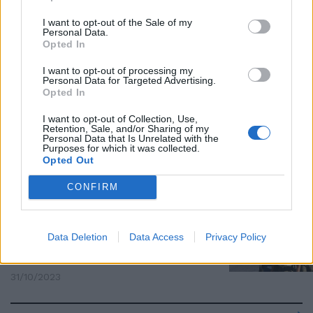
Sì al pacchetto sicurezza, dal
I want to opt-out of the Sale of my
Personal Data.
governo Meloni più tutele ad
Opted In
agenti e fragili
16/11/2023
I want to opt-out of processing my
Personal Data for Targeted Advertising.
Opted In
DRITTO E ROVESCIO
I want to opt-out of Collection, Use,
Retention, Sale, and/or Sharing of my
A Milano è allarme sicurezza.
Personal Data that Is Unrelated with the
Sgarbi: "Serve l'esercito"
Purposes for which it was collected.
Opted Out
13/11/2023
CONFIRM
ANTITERRORISMO
"Militari nelle stazioni
Data Deletion
Data Access
Privacy Policy
ferroviarie". Il piano del Viminale
per la sicurezza
31/10/2023