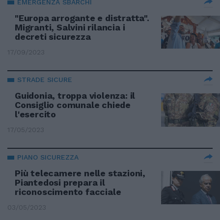
EMERGENZA SBARCHI
"Europa arrogante e distratta".
Migranti, Salvini rilancia i
decreti sicurezza
17/09/2023
STRADE SICURE
Guidonia, troppa violenza: il
Consiglio comunale chiede
l'esercito
17/05/2023
PIANO SICUREZZA
Più telecamere nelle stazioni,
Piantedosi prepara il
riconoscimento facciale
03/05/2023