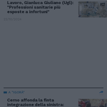
Lavoro, Gianluca Giuliano (Ugl):
"Professioni sanitarie più
esposte a infortuni"
22/10/2024
A "IGORÀ"
Cerno affonda la finta
integrazione della sinistra: