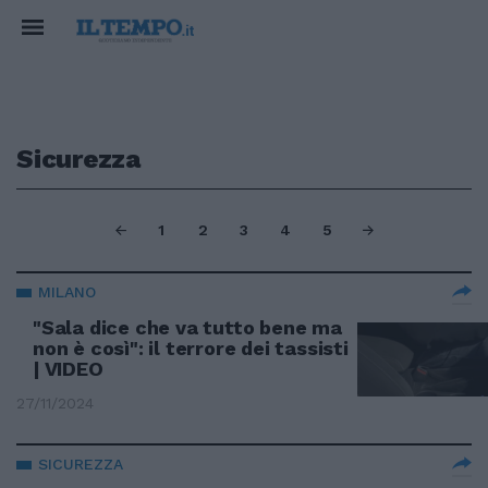
Sicurezza
1
2
3
4
5
MILANO
"Sala dice che va tutto bene ma
non è così": il terrore dei tassisti
| VIDEO
27/11/2024
SICUREZZA