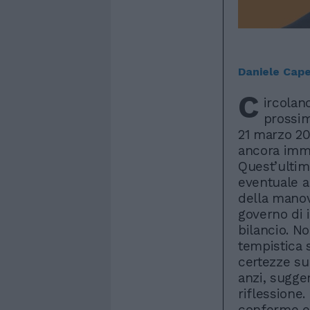
Daniele Cap
C
ircolan
prossim
21 marzo 202
ancora imm
Quest’ultim
eventuale an
della manov
governo di 
bilancio. N
tempistica 
certezze su
anzi, sugge
riflessione.
conferme e 