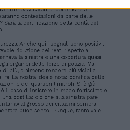
ltre espulsioni e altri rimpatri. Dunque, si
ran ritmo. Ci saranno polemiche a
 saranno contestazioni da parte delle
 Sarà la certificazione della bontà del
o.
curezza. Anche qui i segnali sono positivi,
vole riduzione dei reati rispetto a
rnava la sinistra e una copertura quasi
li organici delle forze di polizia. Ma
 di più, o almeno rendere più visibile
i fa. La nostra idea è nota: bonifica delle
azioni e dei quartieri limitrofi. Si è già
è il caso di insistere in modo fortissimo e
n una postilla: ciò che alla sinistra pare
ritaria» al grosso dei cittadini sembra
entare buon senso. Dunque, tanto vale