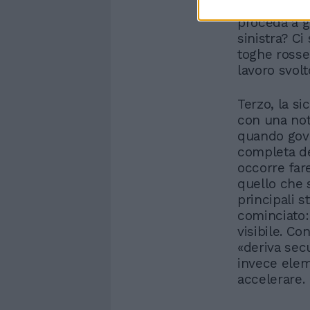
consentire a
proceda a g
sinistra? Ci
toghe rosse?
lavoro svolt
Terzo, la si
con una note
quando gove
completa deg
occorre fare
quello che s
principali st
cominciato: 
visibile. Co
«deriva secu
invece elem
accelerare.