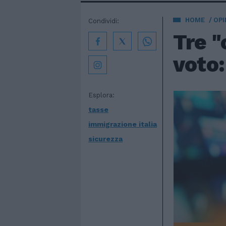
HOME
OPI
Condividi:
Tre "
voto:
Esplora:
tasse
immigrazione italia
sicurezza