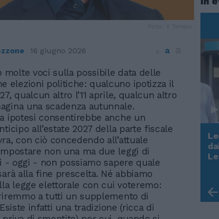
In 
Foto: Il Tempo
a
a
ezzone
16 giugno 2026
a
o molte voci sulla possibile data delle
e elezioni politiche: qualcuno ipotizza il
7, qualcun altro l’11 aprile, qualcun altro
agina una scadenza autunnale.
a ipotesi consentirebbe anche un
ticipo all’estate 2027 della parte fiscale
Le
ra, con ciò concedendo all’attuale
da
impostare non una ma due leggi di
Rudy Giuliani a Come States?
Le
oi - oggi - non possiamo sapere quale
Trump, Meloni e la strategia
sarà alla fine prescelta. Né abbiamo
americana
lla legge elettorale con cui voteremo:
riremmo a tutti un supplemento di
 Esiste infatti una tradizione (ricca di
priva di smentite) per cui, quando si