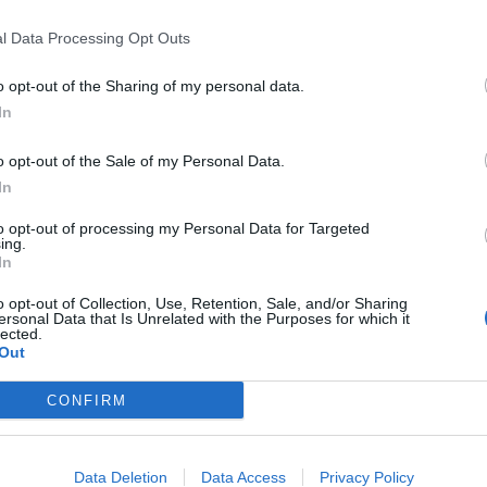
quel che riguarda il governo, di essere
direi: ossessionati in positivo) su tre
l Data Processing Opt Outs
lto precisi, gli unici che davvero importino
o opt-out of the Sharing of my personal data.
In
sse. Su questo il governo ha fatto
o opt-out of the Sale of my Personal Data.
r i ceti bassi, con l’intervento sulle
In
te Irpef e il taglio (reso strutturale) del
le. L’operazione ha funzionato, restituendo
to opt-out of processing my Personal Data for Targeted
tere d’acquisto alle famiglie. Ora si tratta
ing.
In
 il beneficio al ceto medio (il grande
 i 50mila euro lordi, in larga misura
o opt-out of Collection, Use, Retention, Sale, and/or Sharing
centrodestra), che fino ad oggi non ha visto
ersonal Data that Is Unrelated with the Purposes for which it
lected.
Out
immigrazione. Qui il bilancio è nettamente
CONFIRM
eno 53% di sbarchi, raddoppio dei
 soprattutto nuove norme (volute dal
o una efficace battaglia in Europa) per
Data Deletion
Data Access
Privacy Policy