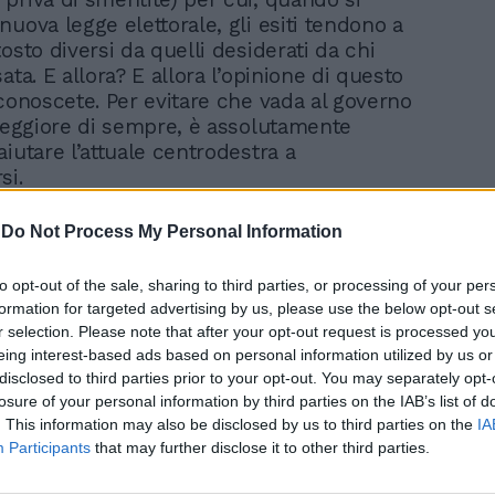
nuova legge elettorale, gli esiti tendono a
osto diversi da quelli desiderati da chi
ata. E allora? E allora l’opinione di questo
 conoscete. Per evitare che vada al governo
 peggiore di sempre, è assolutamente
iutare l’attuale centrodestra a
si.
erendum dello scorso marzo, si era creata
-
Do Not Process My Personal Information
- una depressione eccessiva e - a sinistra
omica esaltazione: già circolavano liste
to opt-out of the sale, sharing to third parties, or processing of your per
ministri rossi. Il turno amministrativo, con
formation for targeted advertising by us, please use the below opt-out s
esso a Venezia, ha ribaltato gli umori. Che
r selection. Please note that after your opt-out request is processed y
no di nuovo agitati, dall’una e dall’altra
eing interest-based ads based on personal information utilized by us or
disclosed to third parties prior to your opt-out. You may separately opt-
a start-up politica di Roberto Vannacci.
losure of your personal information by third parties on the IAB’s list of
(ci permettiamo) è il caso di perseguire
. This information may also be disclosed by us to third parties on the
IA
 filosofi greci chiamavano «atarassia»,
Participants
that may further disclose it to other third parties.
utare e saggia imperturbabilità. Non c’è
trarre da ciò che capita intorno, ma si