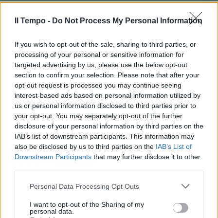
Cominciano male sia i magistrati
sia la sinistra
Il Tempo -
Do Not Process My Personal Information
03/02/2026
If you wish to opt-out of the sale, sharing to third parties, or
processing of your personal or sensitive information for
CONGRESSO IN ABRUZZO
targeted advertising by us, please use the below opt-out
section to confirm your selection. Please note that after your
Sicurezza, Salvini: "Mani più
opt-out request is processed you may continue seeing
libere alle forze dell'ordine e 10
interest-based ads based on personal information utilized by
mila soldati nelle città"
us or personal information disclosed to third parties prior to
25/01/2026
your opt-out. You may separately opt-out of the further
disclosure of your personal information by third parties on the
IAB’s list of downstream participants. This information may
L’EDITORIALE DI CAPEZZONE
also be disclosed by us to third parties on the
IAB’s List of
A sinistra hanno pure il coraggio
Downstream Participants
that may further disclose it to other
di parlare di sicurezza
third parties.
23/01/2026
Personal Data Processing Opt Outs
I want to opt-out of the Sharing of my
L’EDITORIALE DI CAPEZZONE
personal data.