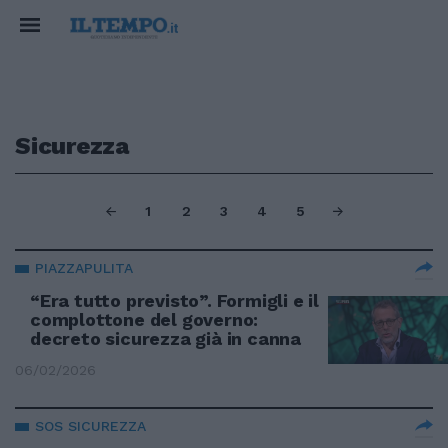
Sicurezza
1
2
3
4
5
PIAZZAPULITA
“Era tutto previsto”. Formigli e il
complottone del governo:
decreto sicurezza già in canna
06/02/2026
SOS SICUREZZA