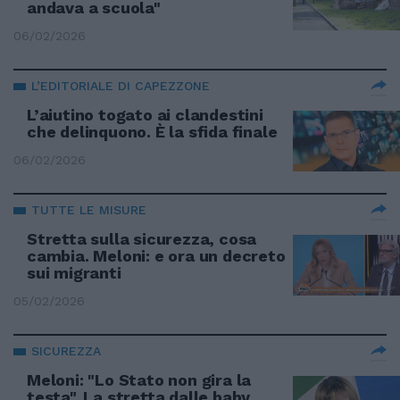
andava a scuola"
06/02/2026
L’EDITORIALE DI CAPEZZONE
L’aiutino togato ai clandestini
che delinquono. È la sfida finale
06/02/2026
TUTTE LE MISURE
Stretta sulla sicurezza, cosa
cambia. Meloni: e ora un decreto
sui migranti
05/02/2026
SICUREZZA
Meloni: "Lo Stato non gira la
testa". La stretta dalle baby