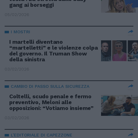
gang ai borseggi
05/02/2026
I MOSTRI
I martelli diventano
“martelletti” e le violenze colpa
del governo. Il Truman Show
della sinistra
03/02/2026
CAMBIO DI PASSO SULLA SICUREZZA
Coltelli, scudo penale e fermo
preventivo, Meloni alle
opposizioni: “Votiamo insieme”
03/02/2026
L’EDITORIALE DI CAPEZZONE