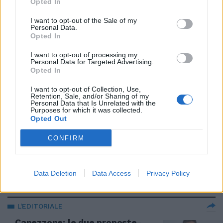
Opted In
Coltelli e maranza, cittadini
esasperati. Occhio all’ira dei miti
I want to opt-out of the Sale of my
Personal Data.
18/01/2026
Opted In
I want to opt-out of processing my
L’EDITORIALE DI CAPEZZONE
Personal Data for Targeted Advertising.
Opted In
Com’era la storia «i magistrati
non c’entrano col problema
I want to opt-out of Collection, Use,
sicurezza»?
Retention, Sale, and/or Sharing of my
Personal Data that Is Unrelated with the
16/01/2026
Purposes for which it was collected.
Opted Out
TERMINI
CONFIRM
In stato di fermo ma subito liberi
i tunisini del pestaggio al rider
Data Deletion
Data Access
Privacy Policy
14/01/2026
L'EDITORIALE
Capezzone: le due proposte-