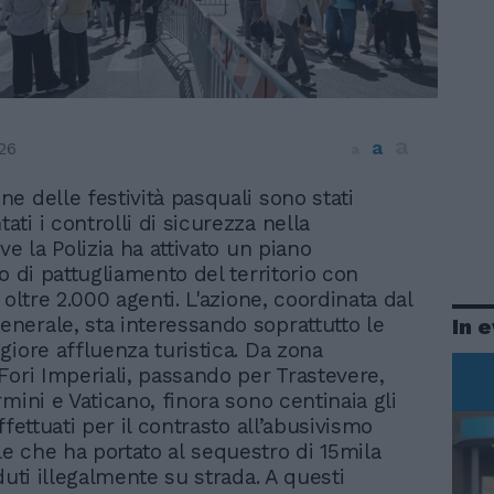
a
a
26
a
ne delle festività pasquali sono stati
ati i controlli di sicurezza nella
ve la Polizia ha attivato un piano
o di pattugliamento del territorio con
 oltre 2.000 agenti. L'azione, coordinata dal
erale, sta interessando soprattutto le
In 
giore affluenza turistica. Da zona
Fori Imperiali, passando per Trastevere,
mini e Vaticano, finora sono centinaia gli
ffettuati per il contrasto all’abusivismo
 che ha portato al sequestro di 15mila
duti illegalmente su strada. A questi