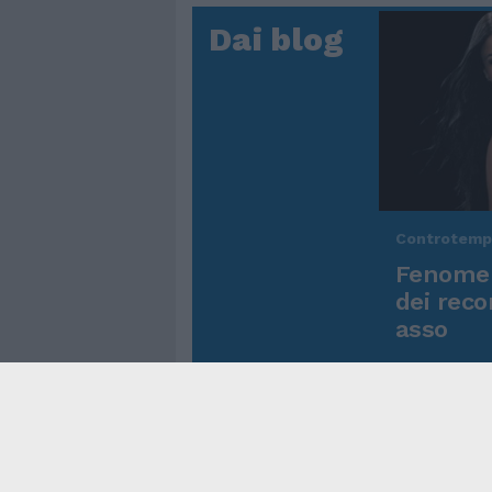
Dai blog
Controtem
Fenomen
dei reco
asso