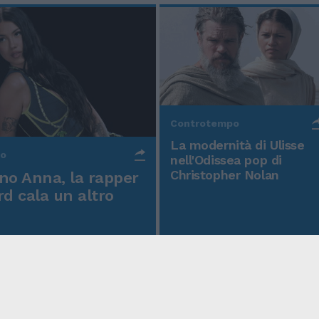
Controtempo
La modernità di Ulisse
po
nell'Odissea pop di
Christopher Nolan
o Anna, la rapper
rd cala un altro