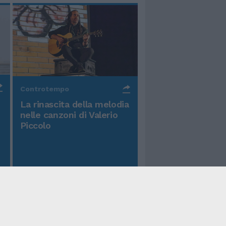
Controtempo
La rinascita della melodia
nelle canzoni di Valerio
Piccolo