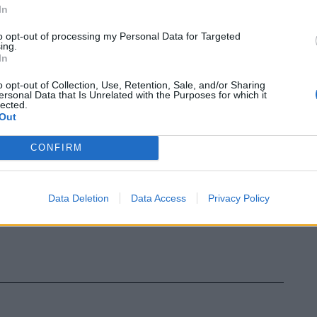
, con l'obiettivo di garantire maggiore
In
l rispetto della legalità sull'intero
ttadino.
to opt-out of processing my Personal Data for Targeted
ing.
In
o opt-out of Collection, Use, Retention, Sale, and/or Sharing
ersonal Data that Is Unrelated with the Purposes for which it
lected.
Out
CONFIRM
Data Deletion
Data Access
Privacy Policy