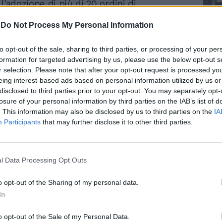
l'adozione di più di 20 ordini di
ento.
-
Do Not Process My Personal Information
 sequestrata c'è bigiotteria, accessori per
to opt-out of the sale, sharing to third parties, or processing of your per
mbrelli e impermeabili, borse, portafogli,
formation for targeted advertising by us, please use the below opt-out s
Le
pi di abbigliamento contraffatti. Sottoposti
r selection. Please note that after your opt-out request is processed y
da
anche decine di chili di alimenti e
Rudy Giuliani a Come States?
eing interest-based ads based on personal information utilized by us or
Le
duti senza autorizzazione, in violazione
Trump, Meloni e la strategia
disclosed to third parties prior to your opt-out. You may separately opt-
igienico-sanitarie e a rischio per la
americana
losure of your personal information by third parties on the IAB’s list of
lica.
. This information may also be disclosed by us to third parties on the
IA
Participants
that may further disclose it to other third parties.
te, sono state rafforzate le verifiche
zza stradale, con posti di controllo attivi
 ore notturne. Particolare attenzione è
l Data Processing Opt Outs
a al contrasto dei comportamenti di guida
tra cui eccesso di velocità e guida sotto
o opt-out of the Sharing of my personal data.
 alcol o sostanze stupefacenti. Nelle ultime
In
no state ritirate circa dieci patenti. I
vigilanza proseguiranno anche nelle
o opt-out of the Sale of my Personal Data.