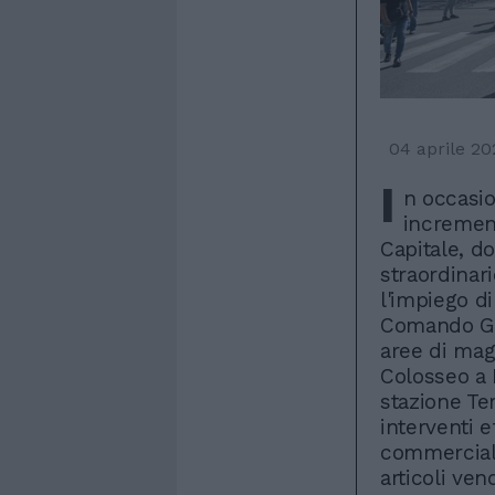
04 aprile 20
I
n occasio
increment
Capitale, do
straordinari
l'impiego di
Comando Gen
aree di mag
Colosseo a 
stazione Ter
interventi e
commerciale
articoli ven