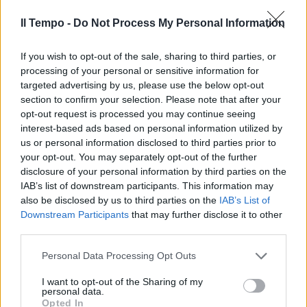
di criticare la destra
Il Tempo -
Do Not Process My Personal Information
26/09/2023
If you wish to opt-out of the sale, sharing to third parties, or
LA VERITÀ
processing of your personal or sensitive information for
Lezione di Insegno alla sinistra: il
targeted advertising by us, please use the below opt-out
motivo dell'incontro a Palazzo
section to confirm your selection. Please note that after your
Chigi
opt-out request is processed you may continue seeing
interest-based ads based on personal information utilized by
16/09/2023
us or personal information disclosed to third parties prior to
your opt-out. You may separately opt-out of the further
PRESENTATORE
disclosure of your personal information by third parties on the
IAB’s list of downstream participants. This information may
Meloni, Il mercante in fiera,
also be disclosed by us to third parties on the
IAB’s List of
L’eredità e la Rai: Insegno
Downstream Participants
that may further disclose it to other
racconta tutto
third parties.
11/09/2023
Personal Data Processing Opt Outs
IL MOTIVO
I want to opt-out of the Sharing of my
personal data.
"Non gli va giù". Perché Ainett
Opted In