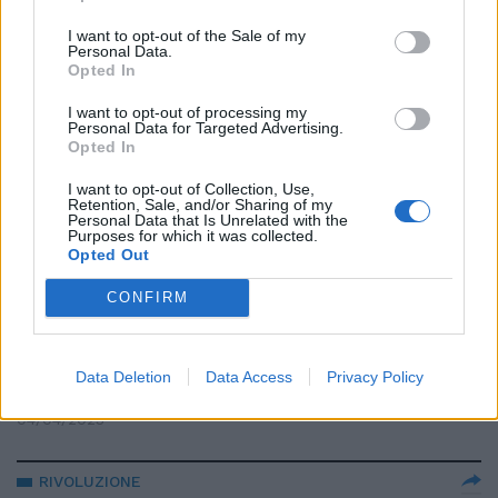
Stephens è stata fatta fuori dal
Mercante in Fiera
I want to opt-out of the Sale of my
Personal Data.
19/07/2023
Opted In
I want to opt-out of processing my
Personal Data for Targeted Advertising.
PALINSESTI RAI
Opted In
Perché è saltato lo show di
Fiorello. E Pino Insegno
I want to opt-out of Collection, Use,
Retention, Sale, and/or Sharing of my
raddoppia
Personal Data that Is Unrelated with the
Purposes for which it was collected.
07/07/2023
Opted Out
CONFIRM
GRANDI MANOVRE
Pino Insegno beccato a Palazzo
Chigi, come risponde al cronista.
Data Deletion
Data Access
Privacy Policy
Voci clamorose sulla Rai
04/04/2023
RIVOLUZIONE