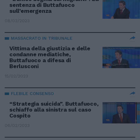
sentenza di Buttafuoco
sull’emergenza
08/03/2023
MASSACRATO IN TRIBUNALE
Vittima della giustizia e delle
condanne mediatiche,
Buttafuoco a difesa di
Berlusconi
15/02/2023
FLEBILE CONSENSO
“Strategia suicida”. Buttafuoco,
schiaffo alla sinistra sul caso
Cospito
06/02/2023