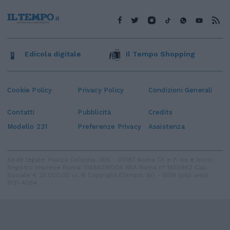
Edicola digitale
Il Tempo Shopping
Cookie Policy
Privacy Policy
Condizioni Generali
Contatti
Pubblicità
Credits
Modello 231
Preferenze Privacy
Assistenza
Sede legale: Piazza Colonna, 366 - 00187 Roma CF e P. Iva e Iscriz.
Registro Imprese Roma: 13486391009 REA Roma n° 1450962 Cap.
Sociale € 25.000,00 i.v. © Copyright IlTempo. Srl - ISSN (sito web):
1721-4084
TORNA SU