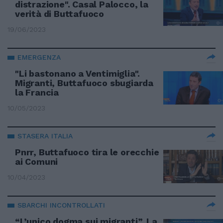
distrazione". Casal Palocco, la
verità di Buttafuoco
19/06/2023
EMERGENZA
"Li bastonano a Ventimiglia".
Migranti, Buttafuoco sbugiarda
la Francia
10/05/2023
STASERA ITALIA
Pnrr, Buttafuoco tira le orecchie
ai Comuni
10/04/2023
SBARCHI INCONTROLLATI
“L’unico dogma sui migranti”. La