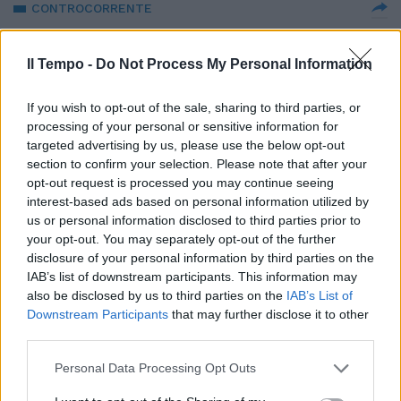
CONTROCORRENTE
“Pd uguale poltrona. Come il bue
che...”. Buttafuoco senza pietà
Il Tempo -
Do Not Process My Personal Information
con la sinistra
06/01/2023
If you wish to opt-out of the sale, sharing to third parties, or
processing of your personal or sensitive information for
targeted advertising by us, please use the below opt-out
FIGURA DI RIFERIMENTO
section to confirm your selection. Please note that after your
“Il vero leader dell’opposizione”.
opt-out request is processed you may continue seeing
Buttafuoco tira fuori chi dà le
interest-based ads based on personal information utilized by
carte a sinistra
us or personal information disclosed to third parties prior to
your opt-out. You may separately opt-out of the further
05/12/2022
disclosure of your personal information by third parties on the
IAB’s list of downstream participants. This information may
STASERA ITALIA
also be disclosed by us to third parties on the
IAB’s List of
Downstream Participants
that may further disclose it to other
"Puzzoni, evasori, schifosi".
third parties.
Buttafuoco sul Pos lascia
Palombelli senza parole
Personal Data Processing Opt Outs
02/12/2022