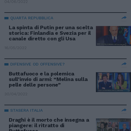
04/06/2022
QUARTA REPUBBLICA
La spinta di Putin per una scelta
storica: Finlandia e Svezia per il
canale diretto con gli Usa
16/05/2022
DIFENSIVE OD OFFENSIVE?
Buttafuoco e la polemica
sull’invio di armi: “Melina sulla
pelle delle persone”
30/04/2022
STASERA ITALIA
Draghi è il morto che insegna a
piangere: il ritratto di
Buttafuoco