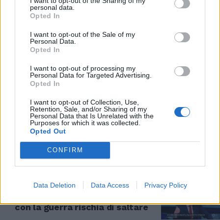
I want to opt-out of the Sharing of my
personal data.
Opted In
STASERA ITALIA
”L’Europa è il campo di
I want to opt-out of the Sale of my
Personal Data.
battaglia" Buttafuoco
Opted In
sull'escalation della guerra
10/10/2022
I want to opt-out of processing my
Personal Data for Targeted Advertising.
Opted In
GENERAZIONE TOLKIEN
I want to opt-out of Collection, Use,
Retention, Sale, and/or Sharing of my
“Così la sinistra si è suicidata”.
Personal Data that Is Unrelated with the
Buttafuoco svela i segreti del
Purposes for which it was collected.
successo di Meloni
Opted Out
26/09/2022
CONFIRM
BUTTAFUOCO
Data Deletion
Data Access
Privacy Policy
"L'inutilità dell'Unione Europea".
Buttafuoco a valanga, perché
con la guerra rischia di saltare