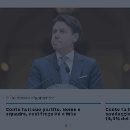
Sullo stesso argomento:
Conte fa il suo partito. Nome e
Conte fa t
squadra, così frega Pd e M5s
sondaggio
14,3% dei 