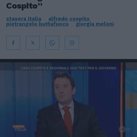
Cospito”
stasera italia
alfredo cospito
pietrangelo buttafuoco
giorgia meloni