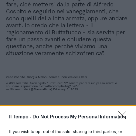
fare, cioè mettersi dalla parte di Alfredo
Cospito e seguirlo nei vaneggiamenti, che
sono quelli della lotta armata, oppure andare
avanti. Io credo che la lettera - il
ragionamento di Buttafuoco - sia servita per
fare un passo avanti e chiudere questa
questione, anche perché viviamo una
situazione veramente schizofrenica”.
Caso Cospito, Giorgia Meloni scrive al Corriere della Sera
A
#StaseraItalia
Pietrangelo Buttafuoco: "E' servito per fare un passo avanti e
chiudere la questione
pic.twitter.com/JAJ4g5cADc
— Stasera Italia (@StaseraItalia)
February 6, 2023
Il Tempo -
Do Not Process My Personal Information
If you wish to opt-out of the sale, sharing to third parties, or