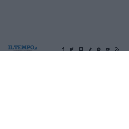
Edicola digitale
Il Tempo Shopping
Cookie Policy
Privacy Policy
Condizioni Generali
Contatti
Pubblicità
Credits
Modello 231
Preferenze Privacy
Assistenza
Sede legale: Piazza Colonna, 366 - 00187 Roma CF e P. Iva e