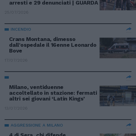
arresti e 29 denunciati | GUARDA
25/07/2026
INCENDIO
Crans Montana, dimesso
dall'ospedale il 16enne Leonardo
Bove
17/07/2026
Milano, ventiduenne
accoltellato in stazione: fermati
altri sei giovani ‘Latin Kings’
13/07/2026
AGGRESSIONE A MILANO
4 di Sera, chi difende