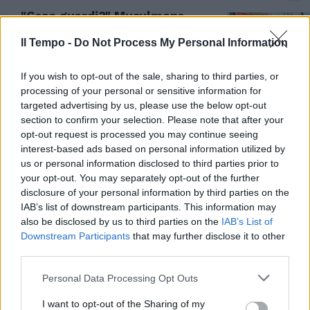
"Cosa guardi?" Musulmano
sfregia ragazza in metropolitana
Il Tempo -
Do Not Process My Personal Information
09/07/2026
If you wish to opt-out of the sale, sharing to third parties, or
BOVISA
processing of your personal or sensitive information for
targeted advertising by us, please use the below opt-out
Milano, maxi-incendio in un
section to confirm your selection. Please note that after your
deposito: colonna di fumo e aria
opt-out request is processed you may continue seeing
irrespirabile | VIDEO
interest-based ads based on personal information utilized by
08/07/2026
us or personal information disclosed to third parties prior to
your opt-out. You may separately opt-out of the further
disclosure of your personal information by third parties on the
AGGRESSIONE A MILANO
IAB’s list of downstream participants. This information may
Post col mujaheddin,
also be disclosed by us to third parties on the
IAB’s List of
l'accoltellatore gambiano e la
Downstream Participants
that may further disclose it to other
pista della radicalizzazione
third parties.
07/07/2026
Personal Data Processing Opt Outs
I want to opt-out of the Sharing of my
MILANO