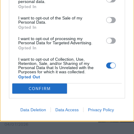
personal data.
Opted In
Ora l'accoltellatore gambiano
"non ricorda". E spunta il
I want to opt-out of the Sale of my
precedente a Leeds
Personal Data.
Opted In
06/07/2026
I want to opt-out of processing my
Personal Data for Targeted Advertising.
MILANO
Opted In
"Mi sono divertito, esco e lo
I want to opt-out of Collection, Use,
rifaccio", così l'accoltellatore
Retention, Sale, and/or Sharing of my
gambiano si prende gioco di tutti
Personal Data that Is Unrelated with the
Purposes for which it was collected.
05/07/2026
Opted Out
CONFIRM
CHOC A MILANO
Accoltellato al bar: 20 colpi a
schiena e addome. L'aggressore
Data Deletion
Data Access
Privacy Policy
di origini gambiane
04/07/2026