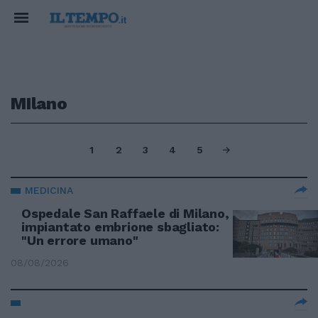
MIlano
1
2
3
4
5
MEDICINA
Ospedale San Raffaele di Milano,
impiantato embrione sbagliato:
"Un errore umano"
08/08/2026