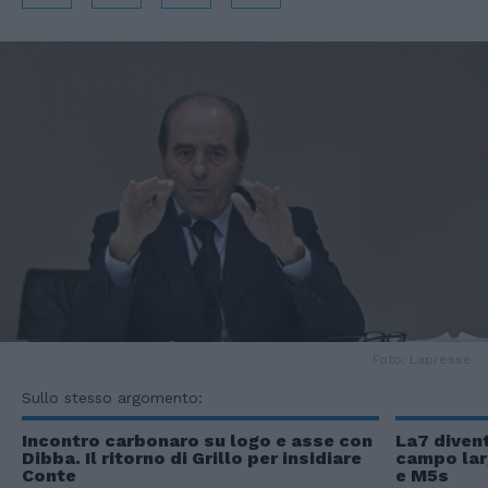
Foto: Lapresse
Sullo stesso argomento:
Incontro carbonaro su logo e asse con
La7 divent
Dibba. Il ritorno di Grillo per insidiare
campo larg
Conte
e M5s