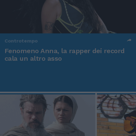
Controtempo
Fenomeno Anna, la rapper dei record
cala un altro asso