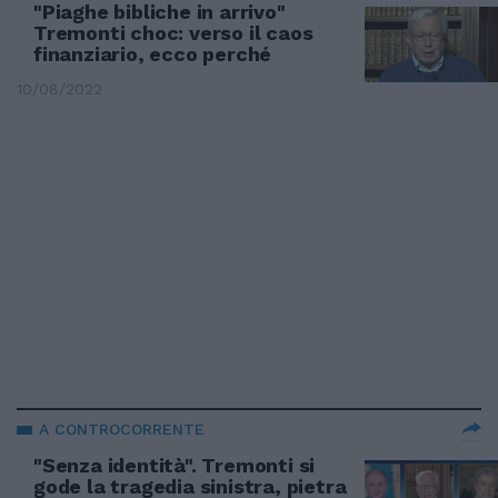
"Piaghe bibliche in arrivo"
Tremonti choc: verso il caos
finanziario, ecco perché
10/08/2022
A CONTROCORRENTE
"Senza identità". Tremonti si
gode la tragedia sinistra, pietra