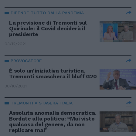
DIPENDE TUTTO DALLA PANDEMIA
La previsione di Tremonti sul
Quirinale: il Covid deciderà il
presidente
03/12/2021
PROVOCATORE
È solo un'iniziativa turistica,
Tremonti smaschera il bluff G20
30/10/2021
TREMONTI A STASERA ITALIA
Assoluta anomalia democratica.
Bordate alla politica: “Mai visto
qualcosa del genere, da non
replicare mai”