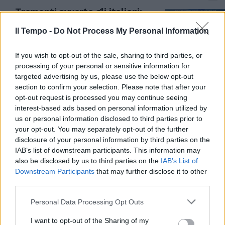
Tremonti avverte gli italiani:
"Tempi difficili e disordini", cosa
ci aspetta
Il Tempo -
Do Not Process My Personal Information
08/06/2022
If you wish to opt-out of the sale, sharing to third parties, or
processing of your personal or sensitive information for
IN ONDA
targeted advertising by us, please use the below opt-out
section to confirm your selection. Please note that after your
Tremonti disintegra la De
opt-out request is processed you may continue seeing
Gregorio: "Non ne parlo". Lei va
interest-based ads based on personal information utilized by
su tutte le furie: lite in studio
us or personal information disclosed to third parties prior to
19/03/2022
your opt-out. You may separately opt-out of the further
disclosure of your personal information by third parties on the
IAB’s list of downstream participants. This information may
ALTRO CHE GUERRA
also be disclosed by us to third parties on the
IAB’s List of
Draghi senza alibi, Tremonti
Downstream Participants
that may further disclose it to other
butta giù il governo: "Sono mesi
third parties.
che i prezzi salgono"
Personal Data Processing Opt Outs
16/03/2022
I want to opt-out of the Sharing of my