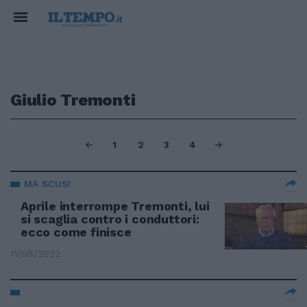
Giulio Tremonti
1
2
3
4
MA SCUSI
Aprile interrompe Tremonti, lui
si scaglia contro i conduttori:
ecco come finisce
11/08/2022