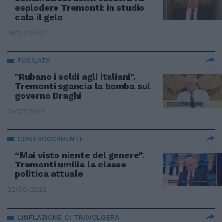
esplodere Tremonti: in studio
cala il gelo
19/07/2022
FUCILATA
"Rubano i soldi agli italiani".
Tremonti sgancia la bomba sul
governo Draghi
01/07/2022
CONTROCORRENTE
“Mai visto niente del genere”.
Tremonti umilia la classe
politica attuale
22/06/2022
L'INFLAZIONE CI TRAVOLGERÀ