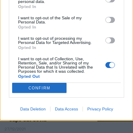
personal data.
SERVE LA PROROGA
Opted In
Il catasto non si tocca, la ricetta
I want to opt-out of the Sale of my
di Tremonti sulla casa
Personal Data.
Opted In
03/03/2022
I want to opt-out of processing my
Personal Data for Targeted Advertising.
SANITÀ ALLO SBANDO
Opted In
Così l’obbligo vaccinale è inutile
I want to opt-out of Collection, Use,
e ridicolo: Tremonti demolisce il
Retention, Sale, and/or Sharing of my
governo: lontani dalla realtà
Personal Data that Is Unrelated with the
Purposes for which it was collected.
10/01/2022
Opted Out
CONFIRM
CONTROCORRENTE
"Dal governo fuga dalle
responsabilità". Tremonti duro
Data Deletion
Data Access
Privacy Policy
con Draghi: siamo punto e a
capo sul Covid
27/12/2021