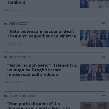
tombale
08/08/2022
DEBOLEZZA
“Solo violenza e nessuna idea”.
Tremonti seppellisce la sinistra
27/07/2022
GROTTESCO
“Governo non serio”. Tremonti a
valanga su Draghi: errore
madornale sulla fiducia
21/07/2022
L'ARIA CHE TIRA
"Non parlo di questo". La
domanda sul centrodestra fa