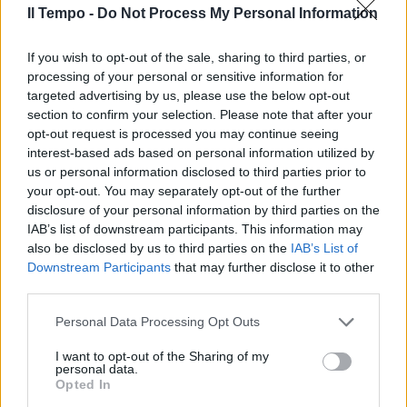
podio
Il Tempo -
Do Not Process My Personal Information
21/12/2024
If you wish to opt-out of the sale, sharing to third parties, or
processing of your personal or sensitive information for
ASCOLTI TV
targeted advertising by us, please use the below opt-out
Clerici regina indiscussa e
section to confirm your selection. Please note that after your
"Quarto Grado" piace, Amadeus
opt-out request is processed you may continue seeing
non decolla
interest-based ads based on personal information utilized by
us or personal information disclosed to third parties prior to
23/11/2024
your opt-out. You may separately opt-out of the further
disclosure of your personal information by third parties on the
ASCOLTI TV
IAB’s list of downstream participants. This information may
also be disclosed by us to third parties on the
IAB’s List of
Clerici trionfa e Quarto Grado
Downstream Participants
that may further disclose it to other
piace. Chi vola nel pomeriggio
third parties.
16/11/2024
Personal Data Processing Opt Outs
INTERVENTO ALLE OVAIE
I want to opt-out of the Sharing of my
personal data.
Antonella Clerici torna a casa.
Opted In
Parla il chirurgo tra