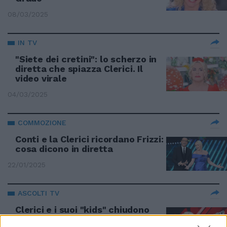
08/03/2025
IN TV
"Siete dei cretini": lo scherzo in
diretta che spiazza Clerici. Il
video virale
04/03/2025
COMMOZIONE
Conti e la Clerici ricordano Frizzi:
cosa dicono in diretta
22/01/2025
ASCOLTI TV
Clerici e i suoi "kids" chiudono
col botto, Quarto Grado sul