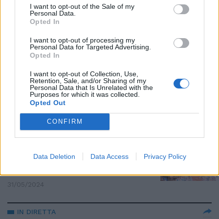
laparoscopia ed esame
I want to opt-out of the Sale of my
Personal Data.
istologico
Opted In
17/06/2024
I want to opt-out of processing my
Personal Data for Targeted Advertising.
Opted In
CONDUTTRICE
Fan spaventati, Antonella Clerici
I want to opt-out of Collection, Use,
Retention, Sale, and/or Sharing of my
in ospedale per un intervento
Personal Data that Is Unrelated with the
d’emergenza. Come sta
Purposes for which it was collected.
Opted Out
13/06/2024
CONFIRM
È SEMPRE MEZZOGIORNO
"Parte importante": Clerici
Data Deletion
Data Access
Privacy Policy
spiazza tutti su Biagiarelli. Il
saluto in diretta
31/05/2024
IN DIRETTA