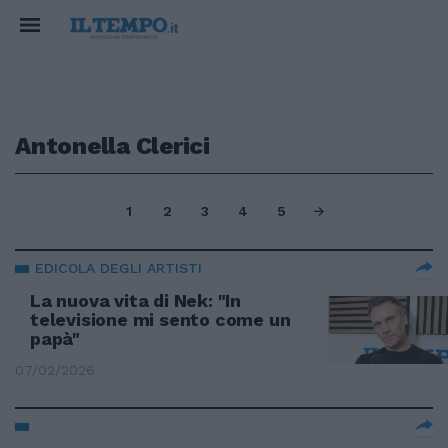
Antonella Clerici
1
2
3
4
5
EDICOLA DEGLI ARTISTI
La nuova vita di Nek: "In
televisione mi sento come un
papà"
07/02/2026