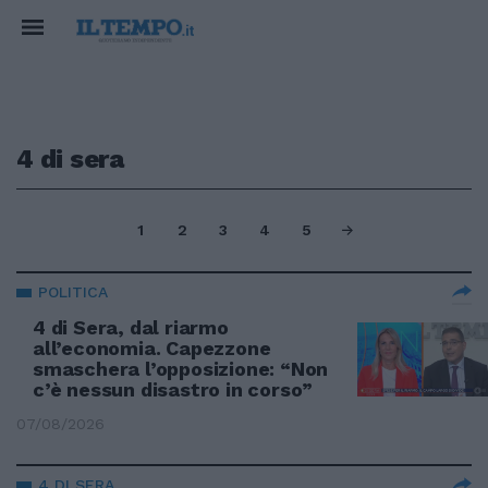
4 di sera
1
2
3
4
5
POLITICA
4 di Sera, dal riarmo
all’economia. Capezzone
smaschera l’opposizione: “Non
c’è nessun disastro in corso”
07/08/2026
4 DI SERA