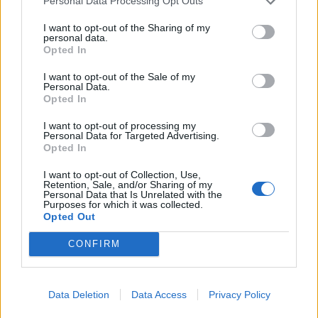
Personal Data Processing Opt Outs
Europa”
26/06/2026
I want to opt-out of the Sharing of my
personal data.
Opted In
4 DI SERA
I want to opt-out of the Sale of my
Personal Data.
“Polpetta avvelenata di Trump a
Opted In
Meloni”, la teoria bomba di
Tricarico sul caso Nato
I want to opt-out of processing my
Personal Data for Targeted Advertising.
25/06/2026
Opted In
I want to opt-out of Collection, Use,
4 DI SERA
Retention, Sale, and/or Sharing of my
Personal Data that Is Unrelated with the
“Uno stupido”. Paragone affonda
Purposes for which it was collected.
Rutte per il caos Nato: ora le
Opted Out
dimissioni, è inadeguato
CONFIRM
24/06/2026
4 DI SERA
Data Deletion
Data Access
Privacy Policy
Ceccardi affonda il partito della