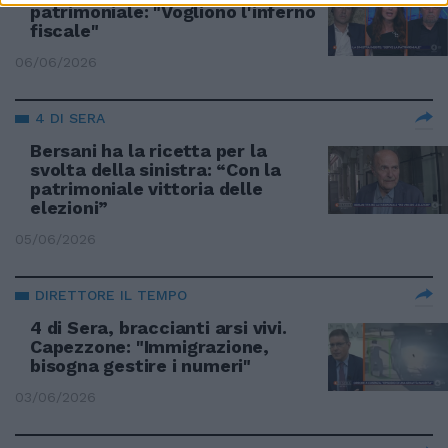
patrimoniale: "Vogliono l'inferno
fiscale"
06/06/2026
4 DI SERA
Bersani ha la ricetta per la
svolta della sinistra: “Con la
patrimoniale vittoria delle
elezioni”
05/06/2026
DIRETTORE IL TEMPO
4 di Sera, braccianti arsi vivi.
Capezzone: "Immigrazione,
bisogna gestire i numeri"
03/06/2026