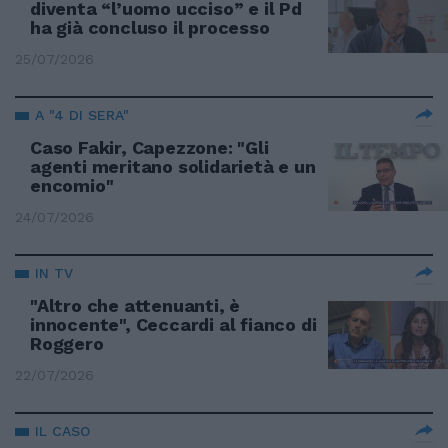
diventa “l’uomo ucciso” e il Pd
ha già concluso il processo
25/07/2026
A "4 DI SERA"
Caso Fakir, Capezzone: "Gli
agenti meritano solidarietà e un
encomio"
24/07/2026
IN TV
"Altro che attenuanti, è
innocente", Ceccardi al fianco di
Roggero
22/07/2026
IL CASO