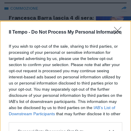
COMMOZIONE
Francesca Barra lascia 4 di sera:
"Periodo difficile", l'annuncio in
tv
Il Tempo -
Do Not Process My Personal Information
06/07/2026
If you wish to opt-out of the sale, sharing to third parties, or
processing of your personal or sensitive information for
targeted advertising by us, please use the below opt-out
4 di Sera, Molinari pizzica la
section to confirm your selection. Please note that after your
sinistra: "Vogliono indipendenza
opt-out request is processed you may continue seeing
dagli Usa, ma rifiutano le spese
interest-based ads based on personal information utilized by
per la difesa"
us or personal information disclosed to third parties prior to
your opt-out. You may separately opt-out of the further
04/07/2026
disclosure of your personal information by third parties on the
IAB’s list of downstream participants. This information may
4 DI SERA
also be disclosed by us to third parties on the
IAB’s List of
Downstream Participants
that may further disclose it to other
Da Monti schiaffo alla sinistra
third parties.
ed esalta Meloni: “È la
personalità politica più forte in