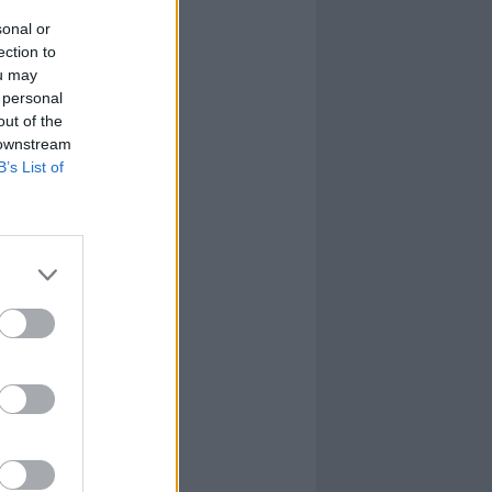
sonal or
ection to
ou may
 personal
out of the
 downstream
B’s List of