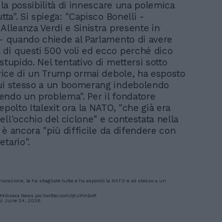
a la possibilità di innescare una polemica
utta". Si spiega: "Capisco Bonelli -
Alleanza Verdi e Sinistra presente in
 - quando chiede al Parlamento di avere
di questi 500 voli ed ecco perché dico
stupido. Nel tentativo di mettersi sotto
ttrice di un Trump ormai debole, ha esposto
ui stesso a un boomerang indebolendo
prendo un problema". Per il fondatore
epolto Italexit ora la NATO, "che già era
ell'occhio del ciclone" e contestata nella
", è ancora "più difficile da difendere con
tario".
hiarazione, le ha sbagliate tutte e ha esposto la NATO e sé stesso a un
#4disera
News
pic.twitter.com/qYJiPInboR
a)
June 24, 2026