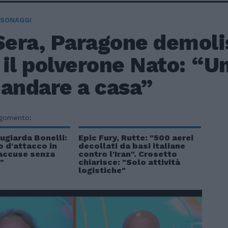
RSONAGGI
 Sera, Paragone demoli
il polverone Nato: “U
 andare a casa”
rgomento:
ugiarda Bonelli:
Epic Fury, Rutte: "500 aerei
 d'attacco in
decollati da basi italiane
 accuse senza
contro l'Iran". Crosetto
"
chiarisce: "Solo attività
logistiche"