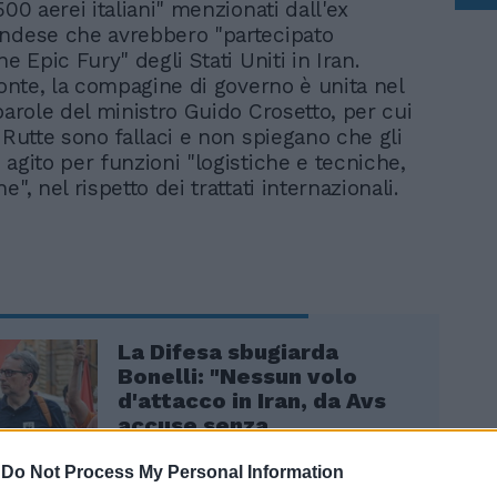
500 aerei italiani" menzionati dall'ex
ndese che avrebbero "partecipato
ne Epic Fury" degli Stati Uniti in Iran.
fronte, la compagine di governo è unita nel
parole del ministro Guido Crosetto, per cui
 Rutte sono fallaci e non spiegano che gli
 agito per funzioni "logistiche e tecniche,
e", nel rispetto dei trattati internazionali.
La Difesa sbugiarda
Bonelli: "Nessun volo
d'attacco in Iran, da Avs
accuse senza
fondamento"
-
Do Not Process My Personal Information