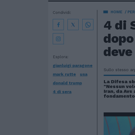
HOME
PE
Condividi:
4 di
dopo 
deve
Esplora:
gianluigi paragone
Sullo stesso a
mark rutte
usa
La Difesa sb
donald trump
"Nessun volo
Iran, da Avs
4 di sera
fondamento