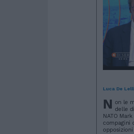
Luca De Lell
N
on le m
delle d
NATO Mark R
compagini c
opposizioni