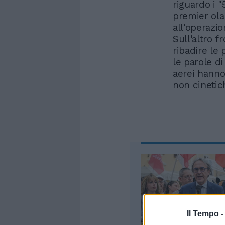
riguardo i "
premier ola
all'operazio
Sull'altro 
ribadire le 
le parole di
aerei hanno
non cinetich
Il Tempo 