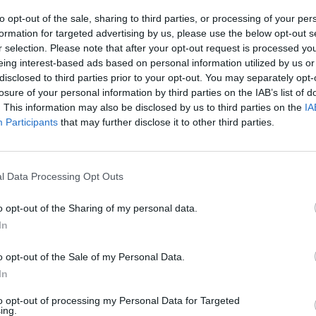
to opt-out of the sale, sharing to third parties, or processing of your per
formation for targeted advertising by us, please use the below opt-out s
r selection. Please note that after your opt-out request is processed y
eing interest-based ads based on personal information utilized by us or
disclosed to third parties prior to your opt-out. You may separately opt-
 di 4 di Sera, talk in onda sulle reti
losure of your personal information by third parties on the IAB’s list of
terpellato sulla questione il giornalista ha
. This information may also be disclosed by us to third parties on the
IA
tupido" il comportamento del segretario
Participants
that may further disclose it to other third parties.
di alleanza militare atlantica. "Non solo
dere a Rutte di rettificare, con tanto di
é viene meno agli equilibri politici con
l Data Processing Opt Outs
a esordito l'ospite del conduttore Francesco
 secondo me ci sono anche i presupposti
o opt-out of the Sharing of my personal data.
te se ne vada a casa". Il giudizio di
In
tranchant: "Con questa dichiarazione le
 tutte, è inadeguato tutte le volte che
o opt-out of the Sale of my Personal Data.
 Ma cosa c'è dietro all'uscita a sorpresa di
In
e l'intervista a Fox News, rete televisiva
ilotrumpiana?
to opt-out of processing my Personal Data for Targeted
ing.