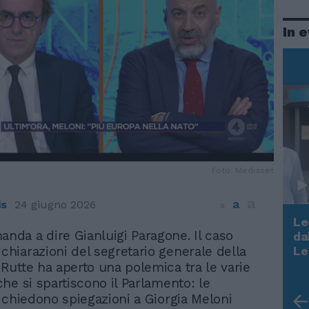
In 
Foto: Mediaset
a
a
is
24 giugno 2026
a
Le
anda a dire Gianluigi Paragone. Il caso
da
Rudy Giuliani a Come States?
ichiarazioni del segretario generale della
Le
Trump, Meloni e la strategia
utte ha aperto una polemica tra le varie
americana
he si spartiscono il Parlamento: le
 chiedono spiegazioni a Giorgia Meloni