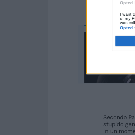
Opted 
I want t
of my P
was col
Opted 
Secondo Par
stupido gen
in un momen