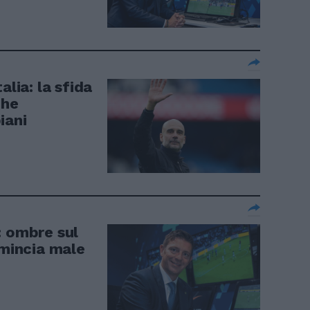
alia: la sfida
che
iani
: ombre sul
omincia male