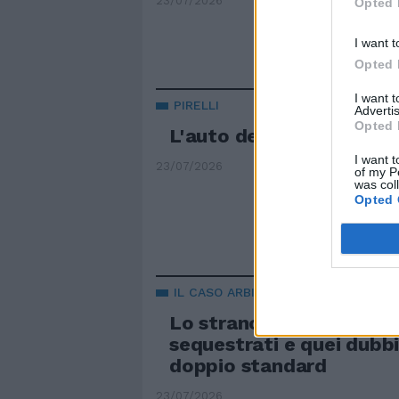
23/07/2026
Opted 
I want t
Opted 
I want 
PIRELLI
Advertis
Opted 
L'auto del futuro parte
I want t
23/07/2026
of my P
was col
Opted 
IL CASO ARBITRI
Lo strano caso dei telef
sequestrati e quei dubbi
doppio standard
23/07/2026