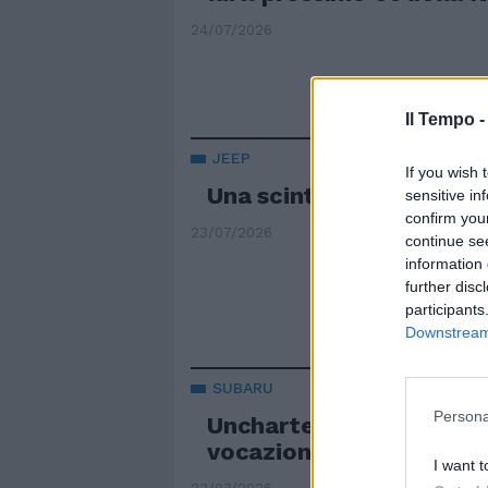
24/07/2026
Il Tempo 
JEEP
If you wish 
Una scintilla per Compa
sensitive in
confirm you
23/07/2026
continue se
information 
further disc
participants
Downstream 
SUBARU
Persona
Uncharted fuoristradist
vocazione
I want t