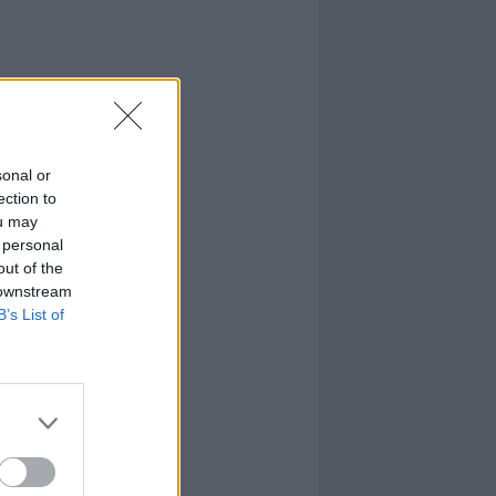
sonal or
ection to
ou may
 personal
out of the
 downstream
B’s List of