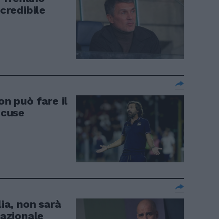
ncredibile
on può fare il
ccuse
lia, non sarà
Nazionale