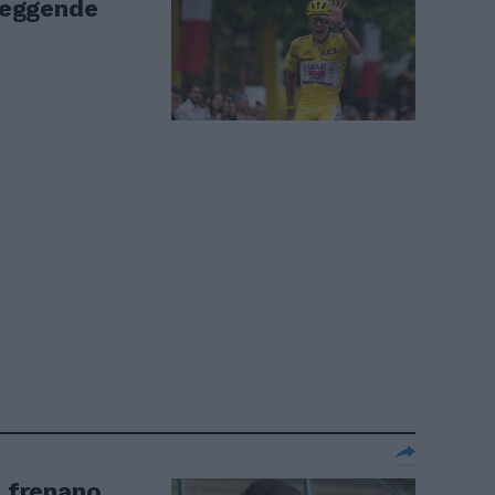
 leggende
i frenano