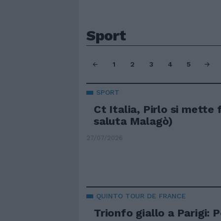
Sport
1
2
3
4
5
SPORT
Ct Italia, Pirlo si mette 
saluta Malagò)
27/07/2026
QUINTO TOUR DE FRANCE
Trionfo giallo a Parigi: 