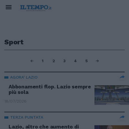
Sport
1
2
3
4
5
AGORA' LAZIO
Abbonamenti flop. Lazio sempre
più sola
18/07/2026
TERZA PUNTATA
Lazio, altro che aumento di