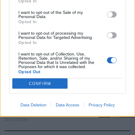
Opted In
Il bis di Wimbledon che lo mette
tra i giganti: Sinner piega Zverev
I want to opt-out of the Sale of my
ed entra nell'Olimpo
Personal Data.
Opted In
12/07/2026
I want to opt-out of processing my
Personal Data for Targeted Advertising.
PIANO DI INFANTINO
Opted In
Coppa del Mondo extralarge,
I want to opt-out of Collection, Use,
dopo il 2026 la Fifa punta a
Retention, Sale, and/or Sharing of my
un'espansione ulteriore
Personal Data that Is Unrelated with the
Purposes for which it was collected.
12/07/2026
Opted Out
CONFIRM
CAMPIONE
Sinner è leggenda: fa il bis a
Wimbledon battendo Zverev in
Data Deletion
Data Access
Privacy Policy
quattro set
12/07/2026