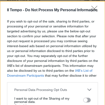
fanno una prova
15/07/2026
Il Tempo -
Do Not Process My Personal Information
If you wish to opt-out of the sale, sharing to third parties, or
IL CASO
processing of your personal or sensitive information for
Giampaolo Angelucci smentisce
targeted advertising by us, please use the below opt-out
ogni interesse per l'acquisto
section to confirm your selection. Please note that after your
della S.S. Lazio
opt-out request is processed you may continue seeing
14/07/2026
interest-based ads based on personal information utilized by
us or personal information disclosed to third parties prior to
your opt-out. You may separately opt-out of the further
IL GIORNO DOPO GLI STATI GENERALI
disclosure of your personal information by third parties on the
I laziali non mollano. Intervista a
IAB’s list of downstream participants. This information may
Spicciariello e Ciapparoni: "Il
also be disclosed by us to third parties on the
IAB’s List of
boicottaggio continua, club
Downstream Participants
that may further disclose it to other
appetibile"
third parties.
13/07/2026
Personal Data Processing Opt Outs
I want to opt-out of the Sharing of my
BIS SULL'ERBA
personal data.