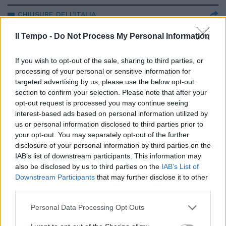
CHIUSURE DELL'ITALIA
Speranza ci minaccia ancora: più
Il Tempo -
Do Not Process My Personal Information
vaccini o si torna al lockdown
05/09/2021
If you wish to opt-out of the sale, sharing to third parties, or
processing of your personal or sensitive information for
targeted advertising by us, please use the below opt-out
VARIANTE DELTA
section to confirm your selection. Please note that after your
Anche il Lazio in zona rossa,
opt-out request is processed you may continue seeing
come cambia la mappa europea
interest-based ads based on personal information utilized by
del Covid
us or personal information disclosed to third parties prior to
your opt-out. You may separately opt-out of the further
02/09/2021
disclosure of your personal information by third parties on the
IAB’s list of downstream participants. This information may
CHE AUTUNNO CI ASPETTA
also be disclosed by us to third parties on the
IAB’s List of
Downstream Participants
that may further disclose it to other
Lockdown e ritorno del
third parties.
coprifuoco alle 22: la terribile
profezia del virologo
Personal Data Processing Opt Outs
06/07/2021