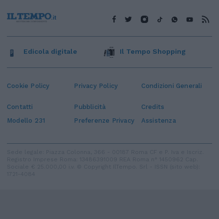
Edicola digitale
Il Tempo Shopping
Cookie Policy
Privacy Policy
Condizioni Generali
Contatti
Pubblicità
Credits
Modello 231
Preferenze Privacy
Assistenza
Sede legale: Piazza Colonna, 366 - 00187 Roma CF e P. Iva e Iscriz.
Registro Imprese Roma: 13486391009 REA Roma n° 1450962 Cap.
Sociale € 25.000,00 i.v. © Copyright IlTempo. Srl - ISSN (sito web):
1721-4084
TORNA SU