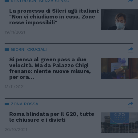
RESTRIZIONI SENZA SENSO
La promessa di Sileri agli italiani:
"Non vi chiudiamo in casa. Zone
rosse impossibili"
19/11/2021
GIORNI CRUCIALI
Si pensa al green pass a due
velocità. Ma da Palazzo Chigi
frenano: niente nuove misure,
per ora…
13/11/2021
ZONA ROSSA
Roma blindata per il G20, tutte
le chiusure e i divieti
26/10/2021