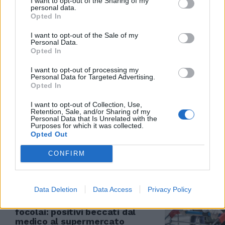
I want to opt-out of the Sharing of my
personal data.
Opted In
LA VARIANTE FA PAURA
Sabaudia, virus fuori controllo
I want to opt-out of the Sale of my
Personal Data.
tra gli indiani: scatta la micro
Opted In
zona rossa. E slitta la stagione
balneare
I want to opt-out of processing my
Personal Data for Targeted Advertising.
30/04/2021
Opted In
I want to opt-out of Collection, Use,
ALLERTA MASSIMA
Retention, Sale, and/or Sharing of my
Personal Data that Is Unrelated with the
Contagi a macchia d'olio per la
Purposes for which it was collected.
variante indiana. Zona rossa in
Opted Out
provincia di Latina
CONFIRM
30/04/2021
LIBERI DI CONTAGIARE
Data Deletion
Data Access
Privacy Policy
Sardegna "condannata" dai
focolai: positivi beccati dal
medico al supermercato