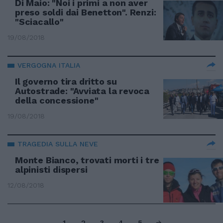
Di Maio: "Noi i primi a non aver
preso soldi dai Benetton". Renzi:
"Sciacallo"
19/08/2018
VERGOGNA ITALIA
Il governo tira dritto su
Autostrade: "Avviata la revoca
della concessione"
19/08/2018
TRAGEDIA SULLA NEVE
Monte Bianco, trovati morti i tre
alpinisti dispersi
12/08/2018
1
2
3
4
5