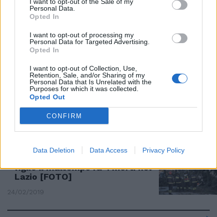
I want to opt-out of the Sale of my
Valeria Fabrizi, tragica
Personal Data.
confessione a Domenica In: "Ho
Opted In
perso un figlio a tre mesi"
I want to opt-out of processing my
13/10/2019
Personal Data for Targeted Advertising.
Opted In
MORTO L'ARCHEOLOGO E ASSESSORE TUSA
I want to opt-out of Collection, Use,
Retention, Sale, and/or Sharing of my
Aereo si schianta dopo il decollo
Personal Data that Is Unrelated with the
Purposes for which it was collected.
Anche tre romani tra le 157
Opted Out
vittime
10/03/2019
CONFIRM
RAFFICHE KILLER
Data Deletion
Data Access
Privacy Policy
Cade dal tetto e schiaccia il
figlio Il maltempo fa 4 morti nel
Lazio [FOTO]
24/02/2019