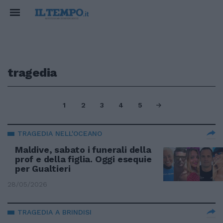
tragedia
1
2
3
4
5
TRAGEDIA NELL'OCEANO
Maldive, sabato i funerali della
prof e della figlia. Oggi esequie
per Gualtieri
28/05/2026
TRAGEDIA A BRINDISI