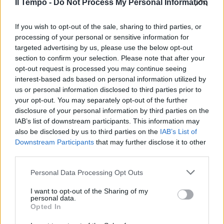
"Gaia e Camilla hanno
Il Tempo -
Do Not Process My Personal Information
attraversato regolarmente"
If you wish to opt-out of the sale, sharing to third parties, or
31/12/2019
processing of your personal or sensitive information for
targeted advertising by us, please use the below opt-out
STRAZIANTE
section to confirm your selection. Please note that after your
opt-out request is processed you may continue seeing
39 cadaveri nel camion:
interest-based ads based on personal information utilized by
"Mamma, sto morendo, ti voglio
bene"
us or personal information disclosed to third parties prior to
your opt-out. You may separately opt-out of the further
26/10/2019
disclosure of your personal information by third parties on the
IAB’s list of downstream participants. This information may
also be disclosed by us to third parties on the
IAB’s List of
DOPO LA TRAGEDIA DI FOGGIA
Downstream Participants
that may further disclose it to other
Il fidanzato di una delle vittime:
third parties.
"La mia Valentina era sempre
felice"
Personal Data Processing Opt Outs
19/10/2019
I want to opt-out of the Sharing of my
personal data.
Opted In
VENIER SPIAZZATA