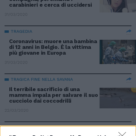
carabinieri e cerca di uccidersi
31/03/2020
TRAGEDIA
Coronavirus: muore una bambina
di 12 anni in Belgio. È la vittima
più giovane in Europa
31/03/2020
TRAGICA FINE NELLA SAVANA
Il terribile sacrificio di una
mamma impala per salvare il suo
cucciolo dai coccodrilli
22/03/2020
LA TRAGEDIA DI CORSO FRANCIA