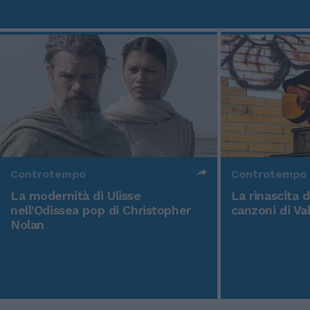
Controtempo
Controtempo
La modernità di Ulisse
La rinascita 
nell'Odissea pop di Christopher
canzoni di Va
Nolan