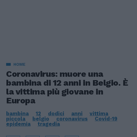
HOME
Coronavirus: muore una
bambina di 12 anni in Belgio. È
la vittima più giovane in
Europa
bambina
12
dodici
anni
vittima
piccola
belgio
coronavirus
Covid-19
epidemia
tragedia