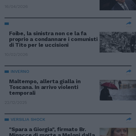
16/04/2026
Foibe, la sinistra non ce la fa
proprio a condannare i comunisti
di Tito per le uccisioni
10/02/2026
INVERNO
Maltempo, allerta gialla in
Toscana. In arrivo violenti
temporali
22/12/2025
VERSILIA SHOCK
"Spara a Giorgia", firmato Br.
Minacce di morte a Meloni dalla