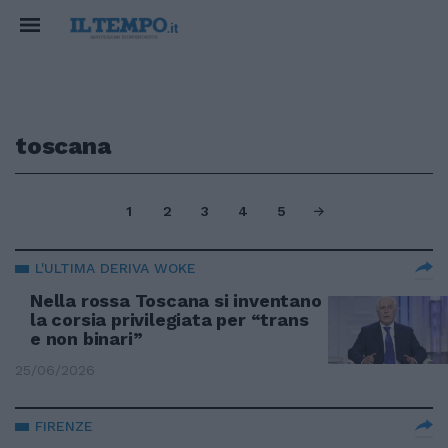
toscana
1
2
3
4
5
L'ULTIMA DERIVA WOKE
Nella rossa Toscana si inventano
la corsia privilegiata per “trans
e non binari”
25/06/2026
FIRENZE