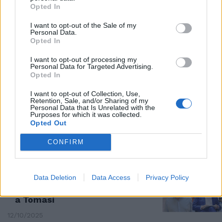
Opted In
REGIONALI
I want to opt-out of the Sale of my
Personal Data.
Toscana, Giani confermato
Opted In
governatore. E Renzi esulta
13/10/2025
I want to opt-out of processing my
Personal Data for Targeted Advertising.
Opted In
IL DATO DELLE 12
I want to opt-out of Collection, Use,
Retention, Sale, and/or Sharing of my
Regionali Toscana, crolla
Personal Data that Is Unrelated with the
l'affluenza: è al di sotto del 10
Purposes for which it was collected.
per cento
Opted Out
12/10/2025
CONFIRM
REGIONALI
Data Deletion
Data Access
Privacy Policy
Toscana al voto. Per il Giani bis
la sfida è Renzi-Conte ma occhio
a Tomasi
12/10/2025