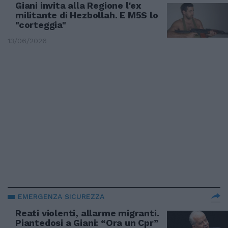
Giani invita alla Regione l'ex
militante di Hezbollah. E M5S lo
"corteggia"
13/06/2026
EMERGENZA SICUREZZA
Reati violenti, allarme migranti.
Piantedosi a Giani: “Ora un Cpr”