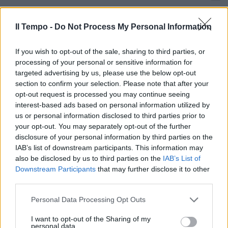
Elicottero con due persone a
bordo scompare tra Toscana e
Il Tempo -
Do Not Process My Personal Information
Marche
09/11/2025
If you wish to opt-out of the sale, sharing to third parties, or
processing of your personal or sensitive information for
targeted advertising by us, please use the below opt-out
TOSCANA ROSSA
section to confirm your selection. Please note that after your
La fedelissima di Giani è il
opt-out request is processed you may continue seeing
"giallo" sulle pressioni per
interest-based ads based on personal information utilized by
togliere la multa
us or personal information disclosed to third parties prior to
your opt-out. You may separately opt-out of the further
07/11/2025
disclosure of your personal information by third parties on the
IAB’s list of downstream participants. This information may
DELUSIONE
also be disclosed by us to third parties on the
IAB’s List of
Downstream Participants
that may further disclose it to other
Vannacci (Lega) non fa drammi
third parties.
per il ko in Toscana: "Nessuna
Caporetto, o si vince o si impara"
Personal Data Processing Opt Outs
| GUARDA
22/10/2025
I want to opt-out of the Sharing of my
personal data.