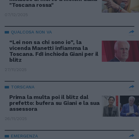
"Toscana rossa"
07/12/2025
QUALCOSA NON VA
“Lei non sa chi sono io”, la
vicenda Manetti infiamma la
Toscana. FdI inchioda Giani per il
blitz
27/11/2025
TORSCANA
Prima la multa poi il blitz dal
prefetto: bufera su Giani e la sua
assessora
26/11/2025
EMERGENZA