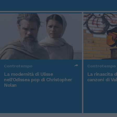
Controtempo
Controtempo
La modernità di Ulisse
La rinascita 
nell'Odissea pop di Christopher
canzoni di Va
Nolan