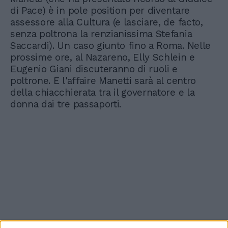
di Pace) è in pole position per diventare
assessore alla Cultura (e lasciare, de facto,
senza poltrona la renzianissima Stefania
Saccardi). Un caso giunto fino a Roma. Nelle
prossime ore, al Nazareno, Elly Schlein e
Eugenio Giani discuteranno di ruoli e
poltrone. E l'affaire Manetti sarà al centro
della chiacchierata tra il governatore e la
donna dai tre passaporti.