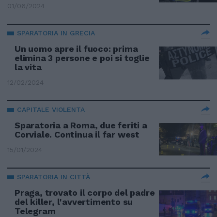
01/06/2024
SPARATORIA IN GRECIA
Un uomo apre il fuoco: prima
elimina 3 persone e poi si toglie
la vita
12/02/2024
CAPITALE VIOLENTA
Sparatoria a Roma, due feriti a
Corviale. Continua il far west
15/01/2024
SPARATORIA IN CITTÀ
Praga, trovato il corpo del padre
del killer, l'avvertimento su
Telegram