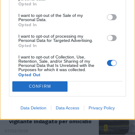
Opted In
INDAGINI
I want to opt-out of the Sale of my
Personal Data.
Sparatoria in un panificio a
Opted In
Milano, il sospettato è il figlio
del gestore
I want to opt-out of processing my
Personal Data for Targeted Advertising.
17/02/2025
Opted In
I want to opt-out of Collection, Use,
NEL TARDO POMERIGGIO
Retention, Sale, and/or Sharing of my
Personal Data that Is Unrelated with the
Sparatoria a Milano, esplosi
Purposes for which it was collected.
colpi in un panificio: un morto e
Opted Out
un ferito
CONFIRM
15/02/2025
SULLA CASSIA
Data Deletion
Data Access
Privacy Policy
Roma, spara e uccide un ladro:
vigilante indagato per omicidio
07/02/2025