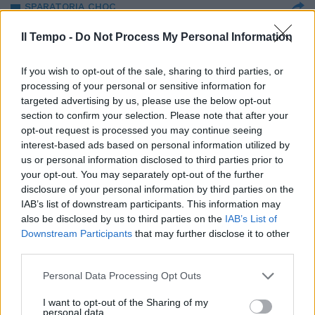
SPARATORIA CHOC
"Ho fatto un macello", 19enne
Il Tempo -
Do Not Process My Personal Information
confessa per la strage di
Monreale
If you wish to opt-out of the sale, sharing to third parties, or
28/04/2025
processing of your personal or sensitive information for
targeted advertising by us, please use the below opt-out
section to confirm your selection. Please note that after your
PAURA
opt-out request is processed you may continue seeing
Sparatoria a Monreale, parla un
interest-based ads based on personal information utilized by
testimone: "Tavoli per aria,
us or personal information disclosed to third parties prior to
gente che gridava"
your opt-out. You may separately opt-out of the further
disclosure of your personal information by third parties on the
27/04/2025
IAB’s list of downstream participants. This information may
also be disclosed by us to third parties on the
IAB’s List of
FAR WEST
Downstream Participants
that may further disclose it to other
third parties.
Sparatoria in piazza a Monreale:
tre morti e due feriti. "Lite per
Personal Data Processing Opt Outs
futili motivi"
27/04/2025
I want to opt-out of the Sharing of my
personal data.