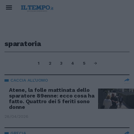
sparatoria
1
2
3
4
5
CACCIA ALL'UOMO
Atene, la folle mattinata dello
sparatore 89enne: ecco cosa ha
fatto. Quattro dei 5 feriti sono
donne
28/04/2026
GRECIA