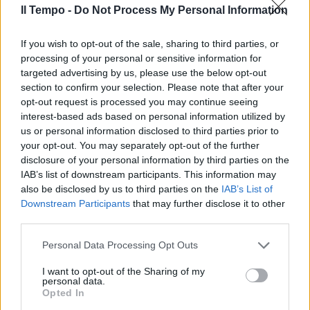
laziali, via il murales di Diabolik
Il Tempo -
Do Not Process My Personal Information
e la panchina dell'omicidio
(FOTO)
If you wish to opt-out of the sale, sharing to third parties, or
09/11/2020
processing of your personal or sensitive information for
targeted advertising by us, please use the below opt-out
section to confirm your selection. Please note that after your
LA BONIFICA
opt-out request is processed you may continue seeing
Sgomberati dal Foro Italico: via il
interest-based ads based on personal information utilized by
campo rom
us or personal information disclosed to third parties prior to
your opt-out. You may separately opt-out of the further
11/08/2020
disclosure of your personal information by third parties on the
IAB’s list of downstream participants. This information may
IL CASO
also be disclosed by us to third parties on the
IAB’s List of
Downstream Participants
that may further disclose it to other
Blitz a Tor Tre Teste, palazzina
third parties.
sgomberata. L'annuncio del
minisindaco Boccuzzi
Personal Data Processing Opt Outs
28/06/2020
I want to opt-out of the Sharing of my
personal data.
Opted In
TENSIONE ALL'ESQUILINO