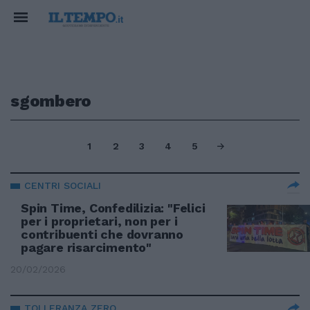
sgombero
1
2
3
4
5
CENTRI SOCIALI
Spin Time, Confedilizia: "Felici
per i proprietari, non per i
contribuenti che dovranno
pagare risarcimento"
20/02/2026
TOLLERANZA ZERO