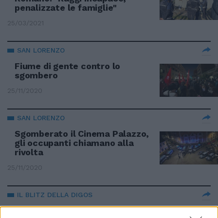
penalizzate le famiglie"
25/03/2021
SAN LORENZO
Fiume di gente contro lo
sgombero
25/11/2020
SAN LORENZO
Sgomberato il Cinema Palazzo,
gli occupanti chiamano alla
rivolta
25/11/2020
IL BLITZ DELLA DIGOS
Sgomberata la sede degli ultras