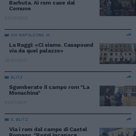
Barbuta. Ai rom case dal
Comune
23/09/2021
VIA NAPOLEONE III
La Raggi: «Ci siamo. Casapound
via da quel palazzo»
28/07/2021
BLITZ
Sgomberato il campo rom "La
Monachina"
01/07/2021
IL BLITZ
Via i rom dal campo di Castel
Romano. "Raggi incapace,