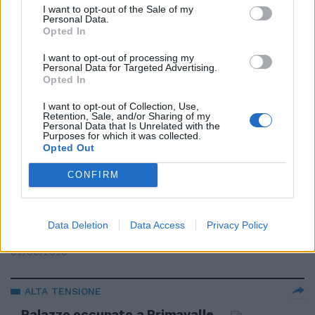
Sfratto notificato a CasaPound
I want to opt-out of the Sale of my
Personal Data.
11/06/2020
Opted In
I want to opt-out of processing my
Personal Data for Targeted Advertising.
PALAZZO OCCUPATO
Opted In
"Sgombero di CasaPound a
Roma". Raggi e Castelli esultano,
I want to opt-out of Collection, Use,
Retention, Sale, and/or Sharing of my
ma è giallo
Personal Data that Is Unrelated with the
Purposes for which it was collected.
03/06/2020
Opted Out
CONFIRM
TIBURTINO III
Via del Frantoio, sgomberato
l'ex centro immigrati occupato
Data Deletion
Data Access
Privacy Policy
tra gli applausi
02/06/2020
ALTA TENSIONE
Palazzo occupato a Primavalle,