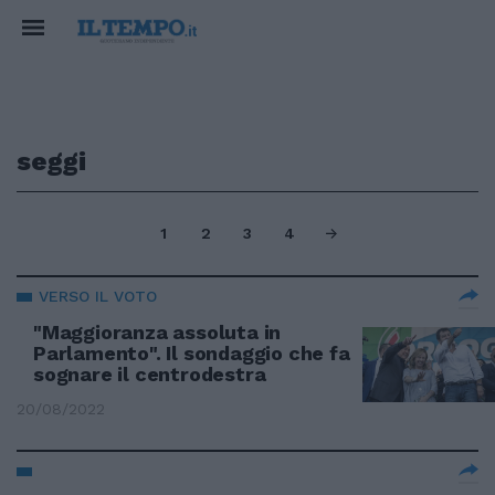
seggi
1
2
3
4
VERSO IL VOTO
"Maggioranza assoluta in
Parlamento". Il sondaggio che fa
sognare il centrodestra
20/08/2022