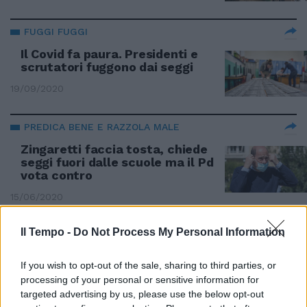
FUGGI FUGGI
Il Covid fa paura. Presidenti e
scrutatori fuggono dai seggi
19/09/2020
PREDICA BENE E RAZZOLA MALE
Zingaretti faccia tosta, chiede
seggi fuori dalle scuole ma il Pd
vota contro
15/06/2020
Il Tempo -
Do Not Process My Personal Information
PURE IL FIDANZATO DI MARION LE PEN
A rieccolo il Sandro Gozi
If you wish to opt-out of the sale, sharing to third parties, or
Miracolato dalla Brexit
processing of your personal or sensitive information for
31/01/2020
targeted advertising by us, please use the below opt-out