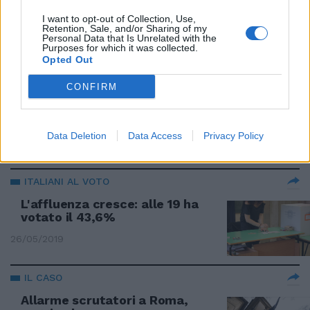
I nuovi scenari di Bruxelles
I want to opt-out of Collection, Use,
all'ombra di Brexit e sovranisti
Retention, Sale, and/or Sharing of my
Personal Data that Is Unrelated with the
26/05/2019
Purposes for which it was collected.
Opted Out
PROIEZIONI
CONFIRM
Ppe primo ma la maggioranza
con i socialisti è impossibile
Data Deletion
Data Access
Privacy Policy
26/05/2019
ITALIANI AL VOTO
L'affluenza cresce: alle 19 ha
votato il 43,6%
26/05/2019
IL CASO
Allarme scrutatori a Roma,