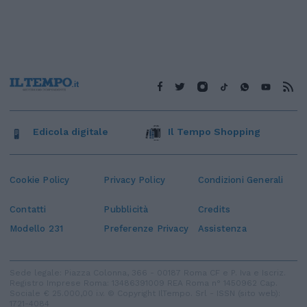
Edicola digitale
Il Tempo Shopping
Cookie Policy
Privacy Policy
Condizioni Generali
Contatti
Pubblicità
Credits
Modello 231
Preferenze Privacy
Assistenza
Sede legale: Piazza Colonna, 366 - 00187 Roma CF e P. Iva e Iscriz.
Registro Imprese Roma: 13486391009 REA Roma n° 1450962 Cap.
Sociale € 25.000,00 i.v. © Copyright IlTempo. Srl - ISSN (sito web):
1721-4084