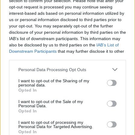
section to confirm your selection. Please note that after your
opt-out request is processed you may continue seeing
CAOS BREXIT
interest-based ads based on personal information utilized by
Pioggia di ricorsi degli euro-
us or personal information disclosed to third parties prior to
trombati
your opt-out. You may separately opt-out of the further
disclosure of your personal information by third parties on the
16/06/2019
IAB’s list of downstream participants. This information may
also be disclosed by us to third parties on the
IAB’s List of
Downstream Participants
that may further disclose it to other
RICORSO PERICOLOSO
third parties.
Occhio, qui viene giù il Senato
Personal Data Processing Opt Outs
16/06/2019
I want to opt-out of the Sharing of my
personal data.
ELEZIONI
Opted In
Come si vota per le Europee
I want to opt-out of the Sale of my
Seggi aperti dalle 7 fino alle 23
Personal Data.
Opted In
26/05/2019
I want to opt-out of processing my
Personal Data for Targeted Advertising.
IL PARLAMENTO UE
Opted In