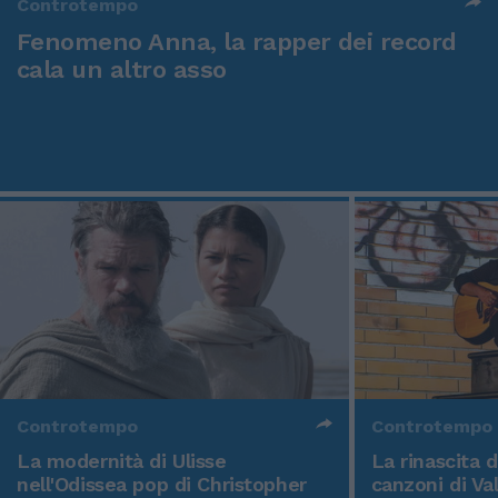
Controtempo
Fenomeno Anna, la rapper dei record
cala un altro asso
Controtempo
Controtempo
La modernità di Ulisse
La rinascita 
nell'Odissea pop di Christopher
canzoni di Va