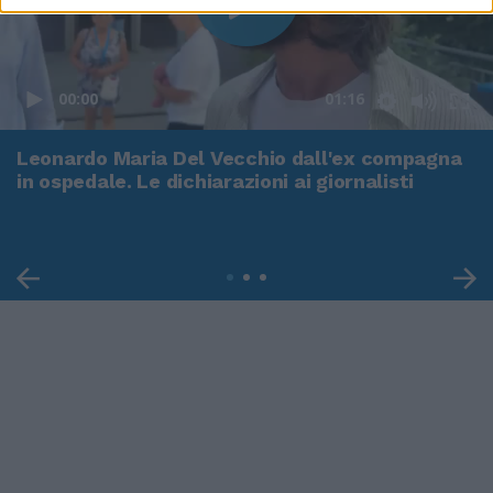
00:00
01:16
Leonardo Maria Del Vecchio dall'ex compagna
in ospedale. Le dichiarazioni ai giornalisti