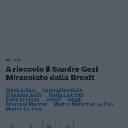
HOME
A rieccolo il Sandro Gozi
Miracolato dalla Brexit
Sandro Gozi
Europarlamento
Vincenzo Sofo
Marion Le Pen
boris johnson
Brexit
seggi
Emanuel Macron
Marion Marechal Le Pen
Marine Le Pen