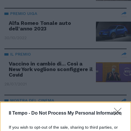
PREMIO UIGA
Alfa Romeo Tonale auto
dell'anno 2023
30/10/2022
IL PREMIO
Vaccino in cambio di... Così a
New York vogliono sconfiggere il
Covid
28/07/2021
MOSTRA DEL CINEMA
Venezia, Leone d'oro a
Il Tempo -
Do Not Process My Personal Information
Nomadland. E Favino si prende la
Coppa Volpi
If you wish to opt-out of the sale, sharing to third parties, or
12/09/2020