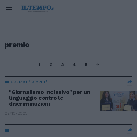
premio
1
2
3
4
5
PREMIO "50&PIÙ"
"Giornalismo inclusivo" per un
linguaggio contro le
discriminazioni
27/10/2025