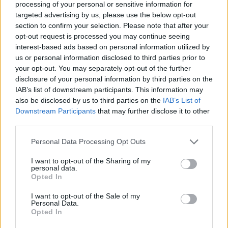
processing of your personal or sensitive information for
targeted advertising by us, please use the below opt-out
section to confirm your selection. Please note that after your
SFIORATO IL DRAMMA
opt-out request is processed you may continue seeing
Tentato sucidio in carcere a
interest-based ads based on personal information utilized by
Frosinone. Detenuto salvato dai
us or personal information disclosed to third parties prior to
poliziotti
your opt-out. You may separately opt-out of the further
disclosure of your personal information by third parties on the
12/07/2020
IAB’s list of downstream participants. This information may
also be disclosed by us to third parties on the
IAB’s List of
EDITORIA
Downstream Participants
that may further disclose it to other
third parties.
Molinari prova a conquistare
Repubblica: soldi al "giornalista
Personal Data Processing Opt Outs
della settimana"
17/05/2020
I want to opt-out of the Sharing of my
personal data.
Opted In
COSÌ I VISCO BOYS GUADAGNANO 100 EURO DI PIÙ
I want to opt-out of the Sale of my
Personal Data.
Le banche possono festeggiare.
Opted In
Tutti a casa gli ispettori
Bankitalia