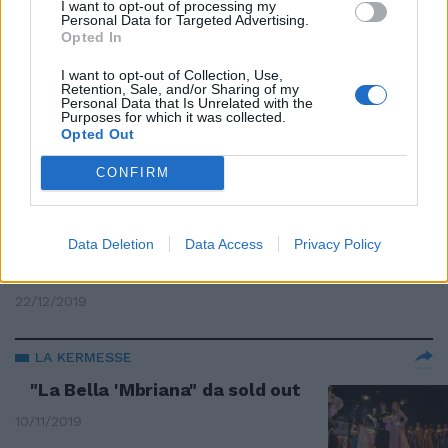
I want to opt-out of processing my
Personal Data for Targeted Advertising.
26/04/2020
Opted In
I want to opt-out of Collection, Use,
IL RICONOSCIMENTO PER IL DESIGN
Retention, Sale, and/or Sharing of my
Personal Data that Is Unrelated with the
Alla Ferrari SF90 Stradale il
Purposes for which it was collected.
premio Red Dot
Opted Out
12/04/2020
CONFIRM
GOLIARDIA
Data Deletion
Data Access
Privacy Policy
Tutti i premiati de Il Gran
Coglione
22/12/2019
LA KERMESSE
"La Bella 'Mbriana" da sold out
10/11/2019